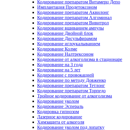
Кодирование препаратом Витамерц Депо
Имплантация Продетоксоном
Кодирование препаратом Аквилонг
Кодирование препаратом Алгоминал
Кодирование препаратом Вивитрол
Кодирование вшиванием ампулы
Кодирование Двойной блок
Кодирование Дисульфирамом
Кодирование иглоукалыванием
Кодирование Колме
Кодирование Налтрексоном
Кодирование от алкоголизма в стационаре
Кодирование на 3 года
Кодирование на 5 лет
Кодирование с провокацией
Кодирование по методу Довженко
Кодирование препаратом Тетлонг
Кодирование препаратом Торпедо
Тройное кодирование от алкоголизма
Кодирование уколом
Кодирование Эспераль
Кодировка гипнозом
Лазерное кодирование
Химзащита от алкоголя
Кодирование уколом под лопатку