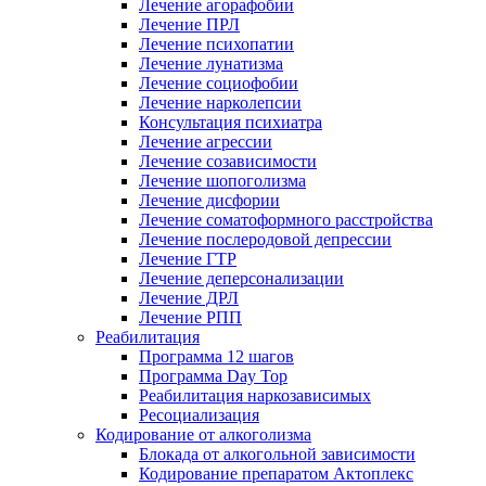
Лечение агорафобии
Лечение ПРЛ
Лечение психопатии
Лечение лунатизма
Лечение социофобии
Лечение нарколепсии
Консультация психиатра
Лечение агрессии
Лечение созависимости
Лечение шопоголизма
Лечение дисфории
Лечение соматоформного расстройства
Лечение послеродовой депрессии
Лечение ГТР
Лечение деперсонализации
Лечение ДРЛ
Лечение РПП
Реабилитация
Программа 12 шагов
Программа Day Top
Реабилитация наркозависимых
Ресоциализация
Кодирование от алкоголизма
Блокада от алкогольной зависимости
Кодирование препаратом Актоплекс