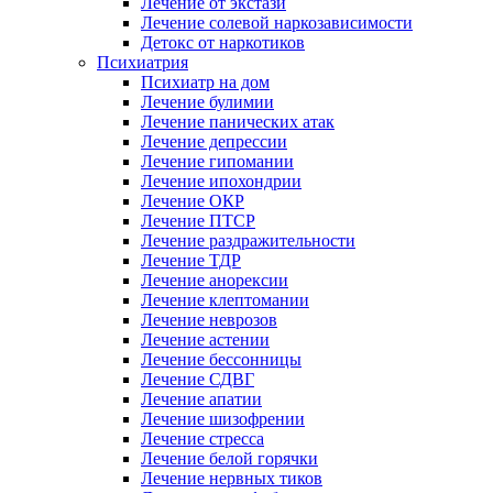
Лечение от экстази
Лечение солевой наркозависимости
Детокс от наркотиков
Психиатрия
Психиатр на дом
Лечение булимии
Лечение панических атак
Лечение депрессии
Лечение гипомании
Лечение ипохондрии
Лечение ОКР
Лечение ПТСР
Лечение раздражительности
Лечение ТДР
Лечение анорексии
Лечение клептомании
Лечение неврозов
Лечение астении
Лечение бессонницы
Лечение СДВГ
Лечение апатии
Лечение шизофрении
Лечение стресса
Лечение белой горячки
Лечение нервных тиков