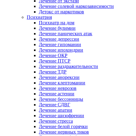
Лечение от экстази
Лечение солевой наркозависимости
Детокс от наркотиков
Психиатрия
Психиатр на дом
Лечение булимии
Лечение панических атак
Лечение депрессии
Лечение гипомании
Лечение ипохондрии
Лечение ОКР
Лечение ПТСР
Лечение раздражительности
Лечение ТДР
Лечение анорексии
Лечение клептомании
Лечение неврозов
Лечение астении
Лечение бессонницы
Лечение СДВГ
Лечение апатии
Лечение шизофрении
Лечение стресса
Лечение белой горячки
Лечение нервных тиков