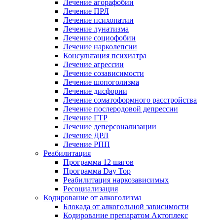
Лечение агорафобии
Лечение ПРЛ
Лечение психопатии
Лечение лунатизма
Лечение социофобии
Лечение нарколепсии
Консультация психиатра
Лечение агрессии
Лечение созависимости
Лечение шопоголизма
Лечение дисфории
Лечение соматоформного расстройства
Лечение послеродовой депрессии
Лечение ГТР
Лечение деперсонализации
Лечение ДРЛ
Лечение РПП
Реабилитация
Программа 12 шагов
Программа Day Top
Реабилитация наркозависимых
Ресоциализация
Кодирование от алкоголизма
Блокада от алкогольной зависимости
Кодирование препаратом Актоплекс