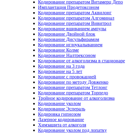
Кодирование препаратом Витамерц Депо
Имплантация Продетоксоном
Кодирование препаратом Аквилонг
Кодирование препаратом Алгоминал
Кодирование препаратом Вивитрол
Кодирование вшиванием ампулы
Кодирование Двойной блок
Кодирование Дисульфирамом
Кодирование иглоукалыванием
Кодирование Колме
Кодирование Налтрексоном
Кодирование от алкоголизма в стационаре
Кодирование на 3 года
Кодирование на 5 лет
Кодирование с провокацией
Кодирование по методу Довженко
Кодирование препаратом Тетлонг
Кодирование препаратом Торпедо
Тройное кодирование от алкоголизма
Кодирование уколом
Кодирование Эспераль
Кодировка гипнозом
Лазерное кодирование
Химзащита от алкоголя
Кодирование уколом под лопатку