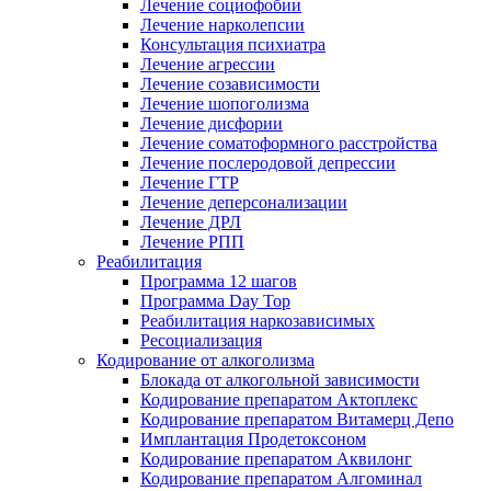
Лечение социофобии
Лечение нарколепсии
Консультация психиатра
Лечение агрессии
Лечение созависимости
Лечение шопоголизма
Лечение дисфории
Лечение соматоформного расстройства
Лечение послеродовой депрессии
Лечение ГТР
Лечение деперсонализации
Лечение ДРЛ
Лечение РПП
Реабилитация
Программа 12 шагов
Программа Day Top
Реабилитация наркозависимых
Ресоциализация
Кодирование от алкоголизма
Блокада от алкогольной зависимости
Кодирование препаратом Актоплекс
Кодирование препаратом Витамерц Депо
Имплантация Продетоксоном
Кодирование препаратом Аквилонг
Кодирование препаратом Алгоминал