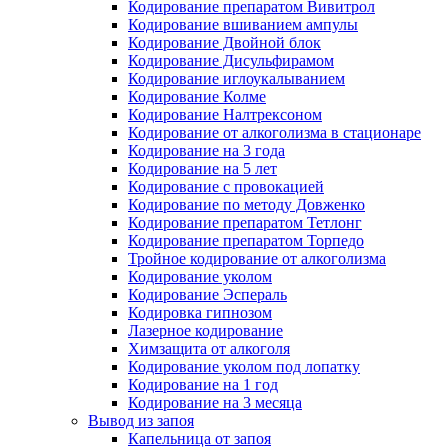
Кодирование препаратом Вивитрол
Кодирование вшиванием ампулы
Кодирование Двойной блок
Кодирование Дисульфирамом
Кодирование иглоукалыванием
Кодирование Колме
Кодирование Налтрексоном
Кодирование от алкоголизма в стационаре
Кодирование на 3 года
Кодирование на 5 лет
Кодирование с провокацией
Кодирование по методу Довженко
Кодирование препаратом Тетлонг
Кодирование препаратом Торпедо
Тройное кодирование от алкоголизма
Кодирование уколом
Кодирование Эспераль
Кодировка гипнозом
Лазерное кодирование
Химзащита от алкоголя
Кодирование уколом под лопатку
Кодирование на 1 год
Кодирование на 3 месяца
Вывод из запоя
Капельница от запоя