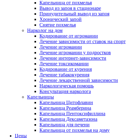
Капельница от похмелья
Вывод из запоя в стационаре
Принудительный вывод из запоя
Хронический запой
Снятие похмелья
Нарколог на дом
Кодирование от игромании
Лечение зависимости от ставок на спорт
Лечение игромании
Лечение игромании у подростков
Лечение интернет-зависимости
Лечение токсикомании
Кодирование от курения
Лечение табакокурения
Лечение лекарственной зависимости
Наркологическая помощь
Консультация нарколога
Капельницы
Капельница Цитофлавин
Капельница Реамберина
Капельница Пентоксифиллина
Капельница Дексаметазона
Капельница для печени
Капельница от похмелья на дому
Цены