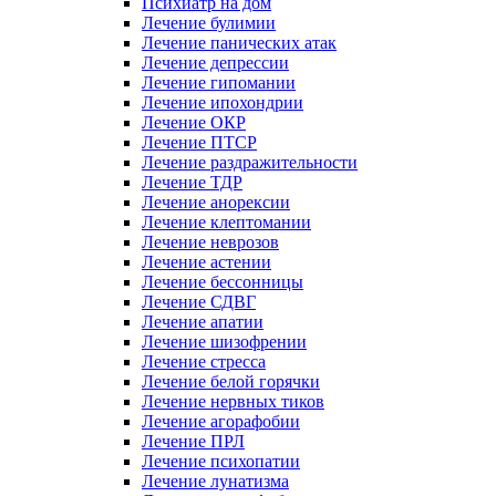
Психиатр на дом
Лечение булимии
Лечение панических атак
Лечение депрессии
Лечение гипомании
Лечение ипохондрии
Лечение ОКР
Лечение ПТСР
Лечение раздражительности
Лечение ТДР
Лечение анорексии
Лечение клептомании
Лечение неврозов
Лечение астении
Лечение бессонницы
Лечение СДВГ
Лечение апатии
Лечение шизофрении
Лечение стресса
Лечение белой горячки
Лечение нервных тиков
Лечение агорафобии
Лечение ПРЛ
Лечение психопатии
Лечение лунатизма