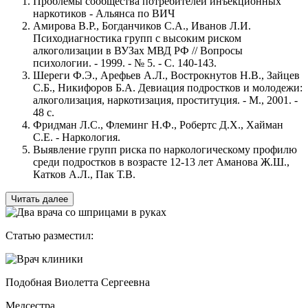
Проблемы сообщества потребителей инъекционных
наркотиков - Альянса по ВИЧ
Амирова В.Р., Богданчиков С.А., Иванов Л.И.
Психодиагностика групп с высоким риском
алкоголизации в ВУЗах МВД РФ // Вопросы
психологии. - 1999. - № 5. - С. 140-143.
Шереги Ф.Э., Арефьев А.Л., Вострокнутов Н.В., Зайцев
С.Б., Никифоров Б.А. Девиация подростков и молодежи:
алкоголизация, наркотизация, проституция. - М., 2001. -
48 с.
Фридман Л.С., Флеминг Н.Ф., Робертс Д.Х., Хайман
С.Е. - Наркология.
Выявление групп риска по наркологическому профилю
среди подростков в возрасте 12-13 лет Аманова Ж.Ш.,
Катков А.Л., Пак Т.В.
Читать далее
Статью разместил:
Подобная Виолетта Сергеевна
Медсестра