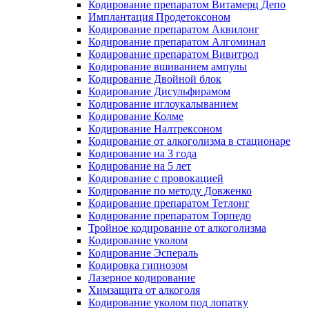
Кодирование препаратом Витамерц Депо
Имплантация Продетоксоном
Кодирование препаратом Аквилонг
Кодирование препаратом Алгоминал
Кодирование препаратом Вивитрол
Кодирование вшиванием ампулы
Кодирование Двойной блок
Кодирование Дисульфирамом
Кодирование иглоукалыванием
Кодирование Колме
Кодирование Налтрексоном
Кодирование от алкоголизма в стационаре
Кодирование на 3 года
Кодирование на 5 лет
Кодирование с провокацией
Кодирование по методу Довженко
Кодирование препаратом Тетлонг
Кодирование препаратом Торпедо
Тройное кодирование от алкоголизма
Кодирование уколом
Кодирование Эспераль
Кодировка гипнозом
Лазерное кодирование
Химзащита от алкоголя
Кодирование уколом под лопатку