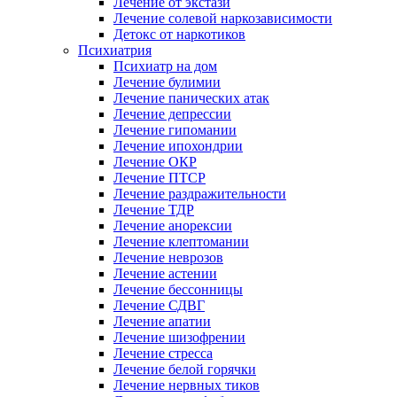
Лечение от экстази
Лечение солевой наркозависимости
Детокс от наркотиков
Психиатрия
Психиатр на дом
Лечение булимии
Лечение панических атак
Лечение депрессии
Лечение гипомании
Лечение ипохондрии
Лечение ОКР
Лечение ПТСР
Лечение раздражительности
Лечение ТДР
Лечение анорексии
Лечение клептомании
Лечение неврозов
Лечение астении
Лечение бессонницы
Лечение СДВГ
Лечение апатии
Лечение шизофрении
Лечение стресса
Лечение белой горячки
Лечение нервных тиков