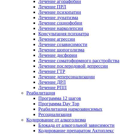
Лечение агорафобии
Лечение ПРЛ
Лечение психопатии
Лечение лунатизма
Лечение социофобии
Лечение нарколепсии
Консультация психиатра
Лечение агрессии
Лечение созависимости
Лечение шопоголизма
Лечение дисфории
Лечение соматоформного расстройства
Лечение послеродовой депрессии
Лечение ГТР
Лечение деперсонализации
Лечение ДРЛ
Лечение РПП
Реабилитация
Программа 12 шагов
Программа Day Top
Реабилитация наркозависимых
Ресоциализация
Кодирование от алкоголизма
Блокада от алкогольной зависимости
Кодирование препаратом Актоплекс