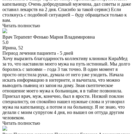
капельницу. Очень добродушный мужчина, дал советы и даже
оставил лекарств на 2 дня. Спасибо за такой сервис) Если
столкнусь с подобной ситуацией – буду обращаться только к
вам.
Читать полностью
Врач
Терапевт
Фенько Мария Владимировна
5.0
Ирина, 52
Период лечения пациента -
5 дней
Хочу выразить благодарность коллективу клиники КираМед
за то, что наставили моего мужа на путь истинный. Мы долго
боролись с запоями – года 3 так точно. В один момент я
просто опустила руки, думала от него уже уходить. Начала
искать информацию в интернете, и вычитала, что можно
выводить пьяниц из запоя на дому. Зная скептическое
отношение моего мужа к больницам, я в тайне позвонила.
Приехал врач, муж, конечно, был в ярости. Низкий поклон
специалисту, он спокойно нашел нужные слова и уговорил
мужа на капельницу, а потом и на больницу. Я не знаю, что
делали с моим супругом 4 дня, но вышел он оттуда другим
человеком.
Читать полностью