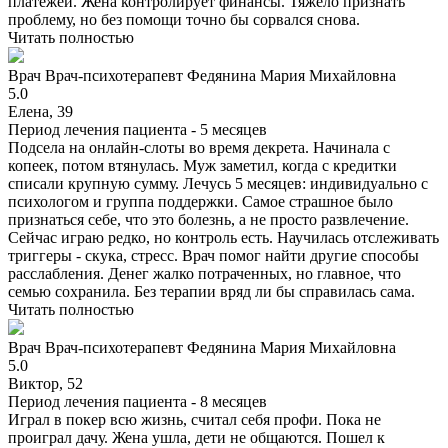
платежей. Жена контролирует финансы. Тяжело признать
проблему, но без помощи точно бы сорвался снова.
Читать полностью
Врач
Врач-психотерапевт
Федянина Мария Михайловна
5.0
Елена, 39
Период лечения пациента -
5 месяцев
Подсела на онлайн-слоты во время декрета. Начинала с
копеек, потом втянулась. Муж заметил, когда с кредитки
списали крупную сумму. Лечусь 5 месяцев: индивидуально с
психологом и группа поддержки. Самое страшное было
признаться себе, что это болезнь, а не просто развлечение.
Сейчас играю редко, но контроль есть. Научилась отслеживать
триггеры - скука, стресс. Врач помог найти другие способы
расслабления. Денег жалко потраченных, но главное, что
семью сохранила. Без терапии вряд ли бы справилась сама.
Читать полностью
Врач
Врач-психотерапевт
Федянина Мария Михайловна
5.0
Виктор, 52
Период лечения пациента -
8 месяцев
Играл в покер всю жизнь, считал себя профи. Пока не
проиграл дачу. Жена ушла, дети не общаются. Пошел к