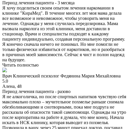
Период лечения пациента -
3 месяца
Я хочу поделиться своим опытом лечения наркомании в
клинике "КираМед". В течение многих лет моя мама делала
все возможное и невозможное, чтобы уговорить меня на
лечение. Однажды у меня случилась передозировка. Мама
вызвала нарколога из этой клиники, меня доставили в
стационар. Врачи и специалисты подходят к каждому
пациенту индивидуально, создавая персональную программу.
Я конечно сначала ничего не понимал. Но мне помогли не
только физически избавиться от наркотиков, но и разобраться
в причинах моей зависимости. Сейчас я чист и полон надежд
на будущее.
Читать полностью
Врач
Клинический психолог
Федянина Мария Михайловна
5.0
Алена, 48
Период лечения пациента -
разово
Я не алкоголичка, но после спиртных напитков чувствую себя
максимально плохо – мучительное похмелье раньше снимала
обезболивающими и снотворными, пока мне подруга не
рассказала об опасности такой самопомощи. Однажды на утро
после корпоратива на работе я думала, что мне конец. Начала
искать в НСК клинику, которая выводит из похмелья.
Позвонила в вашу, через 25 минут приехал доктор, поставил