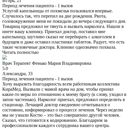
Игорь, 21
Период лечения пациента -
1 вызов
Услугой капельницы от похмелья пользовался впервые.
Случилось так, что перепил на дне рождения. Рвота,
головокружение меня не покидали до вечера следующего дня.
Товарищ предложил не тянуть и вызвать нарколога. Нашли в
инете вашу клинику. Приехал доктор, поставил мне
капельницу, шутливо сказал не перебирать с алкоголем в
будущем и даже оставил пластинки таблеток. Радует, что есть
такие человечные доктора. Клинике однозначно похвала.
Читать полностью
Врач
Терапевт
Фенько Мария Владимировна
5.0
Александра, 33
Период лечения пациента -
1 вызов
Хочу выразить благодарность всем работникам коллектива
КираМед. Вызвали с мамой врача на дом, чтобы принял
какие-то меры по отношению к моему брату (к слову, уходил в
запои частенько). Нарколог приехал, предложил определить в
стационар. Лечащий доктор ежедневно отчитывался о
состоянии, информировал о процессе лечения. Через неделю
мы не узнали Костю – это был совершенно другой человек.
Сказал, что готовится к кодированию. Благодарим за
профессионализм каждого сотрудника вашего центра.