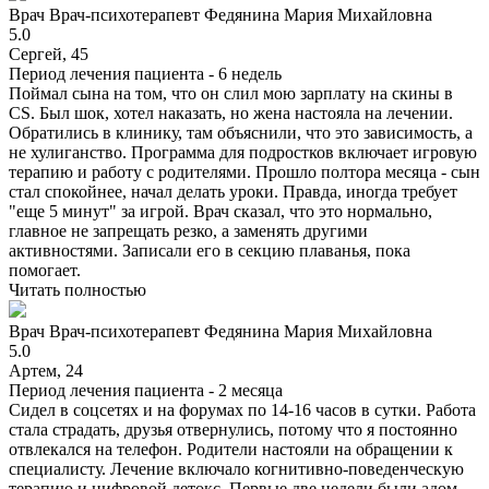
Врач
Врач-психотерапевт
Федянина Мария Михайловна
5.0
Сергей, 45
Период лечения пациента -
6 недель
Поймал сына на том, что он слил мою зарплату на скины в
CS. Был шок, хотел наказать, но жена настояла на лечении.
Обратились в клинику, там объяснили, что это зависимость, а
не хулиганство. Программа для подростков включает игровую
терапию и работу с родителями. Прошло полтора месяца - сын
стал спокойнее, начал делать уроки. Правда, иногда требует
"еще 5 минут" за игрой. Врач сказал, что это нормально,
главное не запрещать резко, а заменять другими
активностями. Записали его в секцию плаванья, пока
помогает.
Читать полностью
Врач
Врач-психотерапевт
Федянина Мария Михайловна
5.0
Артем, 24
Период лечения пациента -
2 месяца
Сидел в соцсетях и на форумах по 14-16 часов в сутки. Работа
стала страдать, друзья отвернулись, потому что я постоянно
отвлекался на телефон. Родители настояли на обращении к
специалисту. Лечение включало когнитивно-поведенческую
терапию и цифровой детокс. Первые две недели были адом —