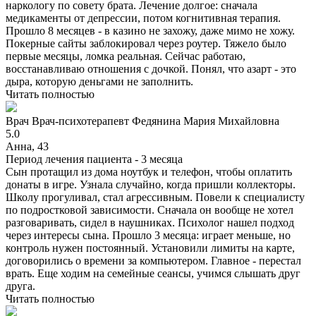
наркологу по совету брата. Лечение долгое: сначала
медикаменты от депрессии, потом когнитивная терапия.
Прошло 8 месяцев - в казино не захожу, даже мимо не хожу.
Покерные сайты заблокировал через роутер. Тяжело было
первые месяцы, ломка реальная. Сейчас работаю,
восстанавливаю отношения с дочкой. Понял, что азарт - это
дыра, которую деньгами не заполнить.
Читать полностью
Врач
Врач-психотерапевт
Федянина Мария Михайловна
5.0
Анна, 43
Период лечения пациента -
3 месяца
Сын протащил из дома ноутбук и телефон, чтобы оплатить
донаты в игре. Узнала случайно, когда пришли коллекторы.
Школу прогуливал, стал агрессивным. Повели к специалисту
по подростковой зависимости. Сначала он вообще не хотел
разговаривать, сидел в наушниках. Психолог нашел подход
через интересы сына. Прошло 3 месяца: играет меньше, но
контроль нужен постоянный. Установили лимиты на карте,
договорились о времени за компьютером. Главное - перестал
врать. Еще ходим на семейные сеансы, учимся слышать друг
друга.
Читать полностью