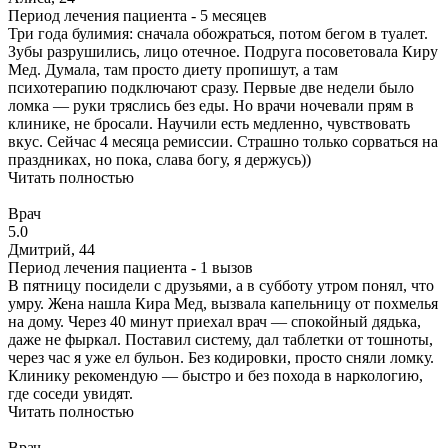
Период лечения пациента -
5 месяцев
Три года булимия: сначала обожраться, потом бегом в туалет.
Зубы разрушились, лицо отечное. Подруга посоветовала Киру
Мед. Думала, там просто диету пропишут, а там
психотерапию подключают сразу. Первые две недели было
ломка — руки тряслись без еды. Но врачи ночевали прям в
клинике, не бросали. Научили есть медленно, чувствовать
вкус. Сейчас 4 месяца ремиссии. Страшно только сорваться на
праздниках, но пока, слава богу, я держусь))
Читать полностью
Врач
5.0
Дмитрий, 44
Период лечения пациента -
1 вызов
В пятницу посидели с друзьями, а в субботу утром понял, что
умру. Жена нашла Кира Мед, вызвала капельницу от похмелья
на дому. Через 40 минут приехал врач — спокойный дядька,
даже не фыркал. Поставил систему, дал таблетки от тошноты,
через час я уже ел бульон. Без кодировки, просто сняли ломку.
Клинику рекомендую — быстро и без похода в наркологию,
где соседи увидят.
Читать полностью
Врач