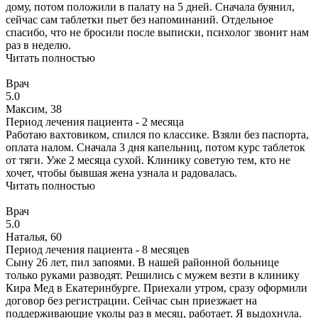
дому, потом положили в палату на 5 дней. Сначала буянил,
сейчас сам таблетки пьет без напоминаний. Отдельное
спасибо, что не бросили после выписки, психолог звонит нам
раз в неделю.
Читать полностью
Врач
5.0
Максим, 38
Период лечения пациента -
2 месяца
Работаю вахтовиком, спился по классике. Взяли без паспорта,
оплата налом. Сначала 3 дня капельниц, потом курс таблеток
от тяги. Уже 2 месяца сухой. Клинику советую тем, кто не
хочет, чтобы бывшая жена узнала и радовалась.
Читать полностью
Врач
5.0
Наталья, 60
Период лечения пациента -
8 месяцев
Сыну 26 лет, пил запоями. В нашей районной больнице
только руками разводят. Решились с мужем везти в клинику
Кира Мед в Екатеринбурге. Приехали утром, сразу оформили
договор без регистрации. Сейчас сын приезжает на
поддерживающие уколы раз в месяц, работает. Я выдохнула.