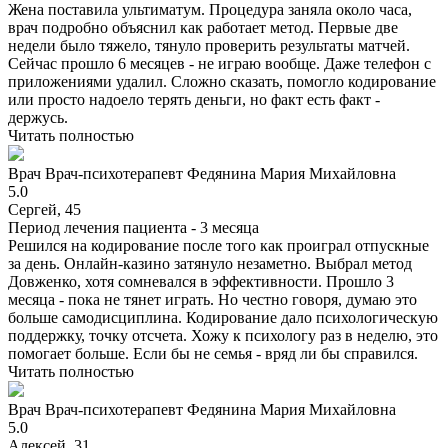
Жена поставила ультиматум. Процедура заняла около часа,
врач подробно объяснил как работает метод. Первые две
недели было тяжело, тянуло проверить результаты матчей.
Сейчас прошло 6 месяцев - не играю вообще. Даже телефон с
приложениями удалил. Сложно сказать, помогло кодирование
или просто надоело терять деньги, но факт есть факт -
держусь.
Читать полностью
Врач
Врач-психотерапевт
Федянина Мария Михайловна
5.0
Сергей, 45
Период лечения пациента -
3 месяца
Решился на кодирование после того как проиграл отпускные
за день. Онлайн-казино затянуло незаметно. Выбрал метод
Довженко, хотя сомневался в эффективности. Прошло 3
месяца - пока не тянет играть. Но честно говоря, думаю это
больше самодисциплина. Кодирование дало психологическую
поддержку, точку отсчета. Хожу к психологу раз в неделю, это
помогает больше. Если бы не семья - вряд ли бы справился.
Читать полностью
Врач
Врач-психотерапевт
Федянина Мария Михайловна
5.0
Алексей, 31