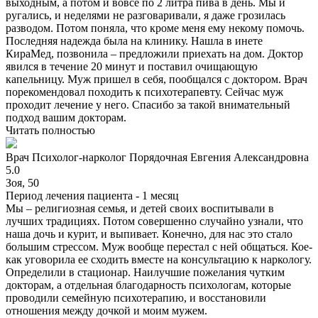
выходным, а потом и вовсе по 2 литра пива в день. Мы и
ругались, и неделями не разговаривали, я даже грозилась
разводом. Потом поняла, что кроме меня ему некому помочь.
Последняя надежда была на клинику. Нашла в инете
КираМед, позвонила – предложили приехать на дом. Доктор
явился в течение 20 минут и поставил очищающую
капельницу. Муж пришел в себя, пообщался с доктором. Врач
порекомендовал походить к психотерапевту. Сейчас муж
проходит лечение у него. Спасибо за такой внимательный
подход вашим докторам.
Читать полностью
Врач
Психолог-нарколог
Порядочная Евгения Александровна
5.0
Зоя, 50
Период лечения пациента -
1 месяц
Мы – религиозная семья, и детей своих воспитывали в
лучших традициях. Потом совершенно случайно узнали, что
наша дочь и курит, и выпивает. Конечно, для нас это стало
большим стрессом. Муж вообще перестал с ней общаться. Кое-
как уговорила ее сходить вместе на консультацию к наркологу.
Определили в стационар. Наилучшие пожелания чутким
докторам, а отдельная благодарность психологам, которые
проводили семейную психотерапию, и восстановили
отношения между дочкой и моим мужем.