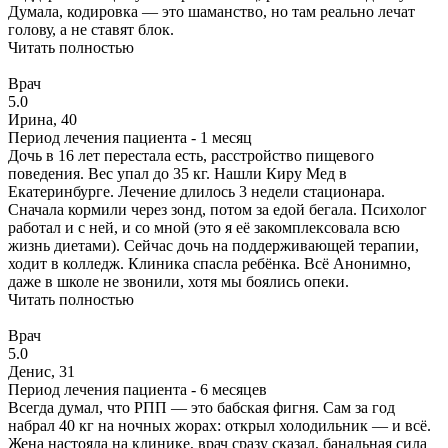
Думала, кодировка — это шаманство, но там реально лечат
голову, а не ставят блок.
Читать полностью
Врач
5.0
Ирина, 40
Период лечения пациента -
1 месяц
Дочь в 16 лет перестала есть, расстройство пищевого
поведения. Вес упал до 35 кг. Нашли Киру Мед в
Екатеринбурге. Лечение длилось 3 недели стационара.
Сначала кормили через зонд, потом за едой бегала. Психолог
работал и с ней, и со мной (это я её закомплексовала всю
жизнь диетами). Сейчас дочь на поддерживающей терапии,
ходит в колледж. Клиника спасла ребёнка. Всё Анонимно,
даже в школе не звонили, хотя мы боялись опеки.
Читать полностью
Врач
5.0
Денис, 31
Период лечения пациента -
6 месяцев
Всегда думал, что РПП — это бабская фигня. Сам за год
набрал 40 кг на ночных жорах: открыл холодильник — и всё.
Жена настояла на клинике, врач сразу сказал, банальная сила