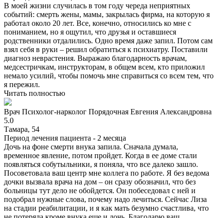
В моей жизни случилась в том году череда неприятных
событий: смерть жены, мамы, закрылась фирма, на которую я
работал около 20 лет. Все, конечно, относились ко мне с
пониманием, но я ощутил, что друзья и оставшиеся
родственники отдалились. Одно время даже запил. Потом сам
взял себя в руки – решил обратиться к психиатру. Поставили
диагноз неврастения. Выражаю благодарность врачам,
медсестричкам, инструкторам, в общем всем, кто приложил
немало усилий, чтобы помочь мне справиться со всем тем, что
я пережил.
Читать полностью
Врач
Психолог-нарколог
Порядочная Евгения Александровна
5.0
Тамара, 54
Период лечения пациента -
2 месяца
Дочь на фоне смерти внука запила. Сначала думала,
временное явление, потом пройдет. Когда в ее доме стали
появляться собутыльники, я поняла, что все далеко зашло.
Посоветовала ваш центр мне коллега по работе. Я без ведома
дочки вызвала врача на дом – он сразу обозначил, что без
больницы тут дело не обойдется. Он побеседовал с ней и
подобрал нужные слова, почему надо лечиться. Сейчас Лиза
на стадии реабилитации, и я как мать безумно счастлива, что
не потеряла кроме внука еще и дочь. Благодарю ваш