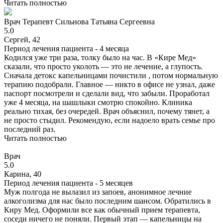
Читать полностью
Врач
Терапевт
Сильнова Татьяна Сергеевна
5.0
Сергей, 42
Период лечения пациента -
4 месяца
Кодился уже три раза, толку было на час. В «Кире Мед»
сказали, что просто уколоть — это не лечение, а глупость.
Сначала детокс капельницами почистили , потом нормальную
терапию подобрали. Главное — никто в офисе не узнал, даже
паспорт посмотрели и сделали вид, что забыли. Проработал
уже 4 месяца, на шашлыки смотрю спокойно. Клиника
реально тихая, без очередей. Врач объяснил, почему тянет, а
не просто стыдил. Рекомендую, если надоело врать семье про
последний раз.
Читать полностью
Врач
5.0
Карина, 40
Период лечения пациента -
5 месяцев
Муж полгода не вылазил из запоев, анонимное лечние
алкоголизма для нас было последним шансом. Обратились в
Киру Мед. Оформили все как обычный прием терапевта,
соседи ничего не поняли. Первый этап — капельницы на