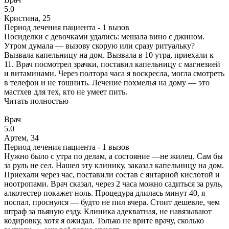
5.0
Кристина, 25
Период лечения пациента -
1 вызов
Посиделки с девочками удались: мешала вино с джином.
Утром думала — вызову скорую или сразу ритуальку?
Вызвала капельницу на дом. Вызвала в 10 утра, приехали к
11. Врач посмотрел зрачки, поставил капельницу с магнезией
и витаминами. Через полтора часа я воскресла, могла смотреть
в телефон и не тошнить. Лечение похмелья на дому — это
мастхев для тех, кто не умеет пить.
Читать полностью
Врач
5.0
Артем, 34
Период лечения пациента -
1 вызов
Нужно было с утра по делам, а состояние —не жилец. Сам бы
за руль не сел. Нашел эту клинику, заказал капельницу на дом.
Приехали через час, поставили состав с янтарной кислотой и
ноотропами. Врач сказал, через 2 часа можно садиться за руль,
алкотестер покажет ноль. Процедура длилась минут 40, я
поспал, проснулся — будто не пил вчера. Стоит дешевле, чем
штраф за пьяную езду. Клиника адекватная, не навязывают
кодировку, хотя я ожидал. Только не врите врачу, сколько