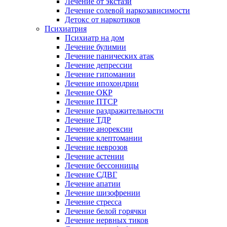
Лечение от экстази
Лечение солевой наркозависимости
Детокс от наркотиков
Психиатрия
Психиатр на дом
Лечение булимии
Лечение панических атак
Лечение депрессии
Лечение гипомании
Лечение ипохондрии
Лечение ОКР
Лечение ПТСР
Лечение раздражительности
Лечение ТДР
Лечение анорексии
Лечение клептомании
Лечение неврозов
Лечение астении
Лечение бессонницы
Лечение СДВГ
Лечение апатии
Лечение шизофрении
Лечение стресса
Лечение белой горячки
Лечение нервных тиков