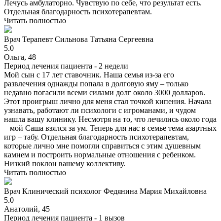
Лечусь амбулаторно. Чувствую по себе, что результат есть.
Отдельная благодарность психотерапевтам.
Читать полностью
Врач
Терапевт
Сильнова Татьяна Сергеевна
5.0
Ольга, 48
Период лечения пациента -
2 недели
Мой сын с 17 лет ставочник. Наша семья из-за его
развлечения однажды попала в долговую яму – только
недавно погасили всеми силами долг около 3000 долларов.
Этот проигрыш лично для меня стал точкой кипения. Начала
узнавать, работают ли психологи с игроманами, и чудом
нашла вашу клинику. Несмотря на то, что лечились около года
– мой Саша взялся за ум. Теперь для нас в семье тема азартных
игр – табу. Отдельная благодарность психотерапевтам,
которые лично мне помогли справиться с этим душевным
камнем и построить нормальные отношения с ребенком.
Низкий поклон вашему коллективу.
Читать полностью
Врач
Клинический психолог
Федянина Мария Михайловна
5.0
Анатолий, 45
Период лечения пациента -
1 вызов