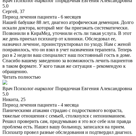
Врач
Психолог-нарколог
Порядочная Евгения Александровна
5.0
Сергей, 37
Период лечения пациента -
6 месяцев
Нашей бабушке 88 лет, диагноз атрофическая деменция. Долго
искали доктора, который мог бы приезжать систематически.
Позвонили в КираМед, уточнили есть ли такая услуга. В этот
же день приехал психиатр от клиники. Обследовал ее,
назначил лечение, проинструктировал по уходу. Нам с женой
понравилось, что он взял в учет назначения терапевта. Теперь
раз в 2 недели ваш специалист наш постоянный гость в доме.
Спасибо вашему заведению за возможность лечить пациентов
в таком формате. У кого такая же ситуация – рекомендую к
обращению.
Читать полностью
Врач
Психолог-нарколог
Порядочная Евгения Александровна
5.0
Никита, 25
Период лечения пациента -
4 месяца
Паническими атаками страдаю с подросткового возраста,
тяжелые отношения с семьей, столкнулся с непониманием.
Решил проверить сам, придумываю я это все себе или правда
проблема есть. Нашел вашу больницу, записался на прием.
Психиатр провел разные обследования и подтвердил диагноз.