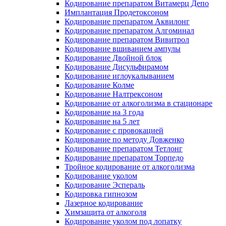
Кодирование препаратом Витамерц Депо
Имплантация Продетоксоном
Кодирование препаратом Аквилонг
Кодирование препаратом Алгоминал
Кодирование препаратом Вивитрол
Кодирование вшиванием ампулы
Кодирование Двойной блок
Кодирование Дисульфирамом
Кодирование иглоукалыванием
Кодирование Колме
Кодирование Налтрексоном
Кодирование от алкоголизма в стационаре
Кодирование на 3 года
Кодирование на 5 лет
Кодирование с провокацией
Кодирование по методу Довженко
Кодирование препаратом Тетлонг
Кодирование препаратом Торпедо
Тройное кодирование от алкоголизма
Кодирование уколом
Кодирование Эспераль
Кодировка гипнозом
Лазерное кодирование
Химзащита от алкоголя
Кодирование уколом под лопатку