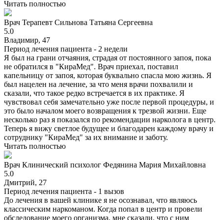
Читать полностью
Врач
Терапевт
Сильнова Татьяна Сергеевна
5.0
Владимир, 47
Период лечения пациента -
2 недели
Я был на грани отчаяния, страдая от постоянного запоя, пока
не обратился в "КираМед". Врач приехал, поставил
капельницу от запоя, которая буквально спасла мою жизнь. Я
был нацелен на лечение, за что меня врачи похвалили и
сказали, что такое редко встречается в их практике. Я
чувствовал себя замечательно уже после первой процедуры, и
это было началом моего возвращения к трезвой жизни. Еще
несколько раз я показался по рекомендации нарколога в центр.
Теперь я вижу светлое будущее и благодарен каждому врачу и
сотруднику "КираМед" за их внимание и заботу.
Читать полностью
Врач
Клинический психолог
Федянина Мария Михайловна
5.0
Дмитрий, 27
Период лечения пациента -
1 вызов
До лечения в вашей клинике я не осознавал, что являюсь
классическим наркоманом. Когда попал в центр и провели
обследование моего организма, мне сказали, что с ним