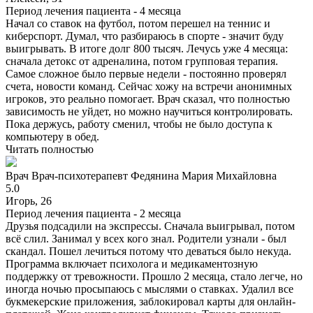
Период лечения пациента -
4 месяца
Начал со ставок на футбол, потом перешел на теннис и
киберспорт. Думал, что разбираюсь в спорте - значит буду
выигрывать. В итоге долг 800 тысяч. Лечусь уже 4 месяца:
сначала детокс от адреналина, потом групповая терапия.
Самое сложное было первые недели - постоянно проверял
счета, новости команд. Сейчас хожу на встречи анонимных
игроков, это реально помогает. Врач сказал, что полностью
зависимость не уйдет, но можно научиться контролировать.
Пока держусь, работу сменил, чтобы не было доступа к
компьютеру в обед.
Читать полностью
Врач
Врач-психотерапевт
Федянина Мария Михайловна
5.0
Игорь, 26
Период лечения пациента -
2 месяца
Друзья подсадили на экспрессы. Сначала выигрывал, потом
всё слил. Занимал у всех кого знал. Родители узнали - был
скандал. Пошел лечиться потому что деваться было некуда.
Программа включает психолога и медикаментозную
поддержку от тревожности. Прошло 2 месяца, стало легче, но
иногда ночью просыпаюсь с мыслями о ставках. Удалил все
букмекерские приложения, заблокировал карты для онлайн-