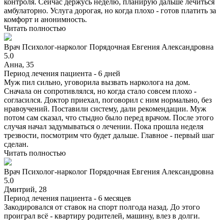
контроля. Сейчас держусь неделю, планирую дальше лечиться
амбулаторно. Услуга дорогая, но когда плохо - готов платить за
комфорт и анонимность.
Читать полностью
Врач
Психолог-нарколог
Порядочная Евгения Александровна
5.0
Анна, 35
Период лечения пациента -
6 дней
Муж пил сильно, уговорила вызвать нарколога на дом.
Сначала он сопротивлялся, но когда стало совсем плохо -
согласился. Доктор приехал, поговорил с ним нормально, без
нравоучений. Поставили систему, дали рекомендации. Муж
потом сам сказал, что стыдно было перед врачом. После этого
случая начал задумываться о лечении. Пока прошла неделя
трезвости, посмотрим что будет дальше. Главное - первый шаг
сделан.
Читать полностью
Врач
Психолог-нарколог
Порядочная Евгения Александровна
5.0
Дмитрий, 28
Период лечения пациента -
6 месяцев
Закодировался от ставок на спорт полгода назад. До этого
проиграл всё - квартиру родителей, машину, влез в долги.