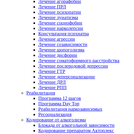
Лечение агорафобии
Лечение ПРЛ
Лечение психопатии
Лечение лунатизма
Лечение социофобии
Лечение нарколепсии
Консультация психиатра
Лечение агрессии
Лечение созависимости
Лечение шопоголизма
Лечение дисфории
Лечение соматоформного расстройства
Лечение послеродовой депрессии
Лечение ГТР
Лечение деперсонализации
Лечение ДРЛ
Лечение РПП
Реабилитация
Программа 12 шагов
Программа Day Top
Реабилитация наркозависимых
Ресоциализация
Кодирование от алкоголизма
Блокада от алкогольной зависимости
Кодирование препаратом Актоплекс