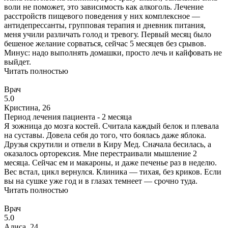
воли не поможет, это зависимость как алкоголь. Лечение
расстройств пищевого поведения у них комплексное —
антидепрессанты, групповая терапия и дневник питания,
меня учили различать голод и тревогу. Первый месяц было
бешеное желание сорваться, сейчас 5 месяцев без срывов.
Минус: надо выполнять домашки, просто лечь и кайфовать не
выйдет.
Читать полностью
Врач
5.0
Кристина, 26
Период лечения пациента -
2 месяца
Я зожница до мозга костей. Считала каждый белок и плевала
на суставы. Довела себя до того, что боялась даже яблока.
Друзья скрутили и отвели в Киру Мед. Сначала бесилась, а
оказалось орторексия. Мне перестраивали мышление 2
месяца. Сейчас ем и макароны, и даже печенье раз в неделю.
Вес встал, цикл вернулся. Клиника — тихая, без криков. Если
вы на сушке уже год и в глазах темнеет — срочно туда.
Читать полностью
Врач
5.0
Алиса, 24