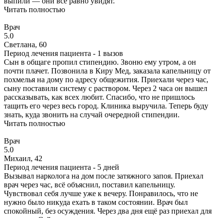
выпили — они всё равно увидят.
Читать полностью
Врач
5.0
Светлана, 60
Период лечения пациента -
1 вызов
Сын в общаге пропил стипендию. Звоню ему утром, а он
почти плачет. Позвонила в Киру Мед, заказала капельницу от
похмелья на дому по адресу общежития. Приехали через час,
сыну поставили систему с раствором. Через 2 часа он вышел
рассказывать, как всех любит. Спасибо, что не пришлось
тащить его через весь город. Клиника выручила. Теперь буду
знать, куда звонить на случай очередной стипендии.
Читать полностью
Врач
5.0
Михаил, 42
Период лечения пациента -
5 дней
Вызывал нарколога на дом после затяжного запоя. Приехал
врач через час, всё объяснил, поставил капельницу.
Чувствовал себя лучше уже к вечеру. Понравилось, что не
нужно было никуда ехать в таком состоянии. Врач был
спокойный, без осуждения. Через два дня ещё раз приехал для