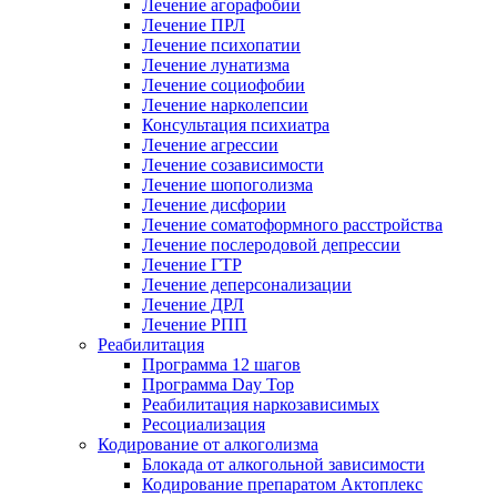
Лечение агорафобии
Лечение ПРЛ
Лечение психопатии
Лечение лунатизма
Лечение социофобии
Лечение нарколепсии
Консультация психиатра
Лечение агрессии
Лечение созависимости
Лечение шопоголизма
Лечение дисфории
Лечение соматоформного расстройства
Лечение послеродовой депрессии
Лечение ГТР
Лечение деперсонализации
Лечение ДРЛ
Лечение РПП
Реабилитация
Программа 12 шагов
Программа Day Top
Реабилитация наркозависимых
Ресоциализация
Кодирование от алкоголизма
Блокада от алкогольной зависимости
Кодирование препаратом Актоплекс