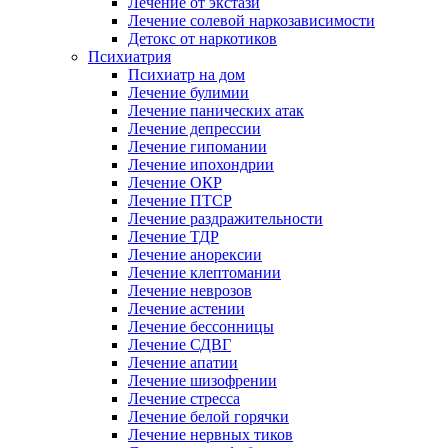
Лечение от экстази
Лечение солевой наркозависимости
Детокс от наркотиков
Психиатрия
Психиатр на дом
Лечение булимии
Лечение панических атак
Лечение депрессии
Лечение гипомании
Лечение ипохондрии
Лечение ОКР
Лечение ПТСР
Лечение раздражительности
Лечение ТДР
Лечение анорексии
Лечение клептомании
Лечение неврозов
Лечение астении
Лечение бессонницы
Лечение СДВГ
Лечение апатии
Лечение шизофрении
Лечение стресса
Лечение белой горячки
Лечение нервных тиков