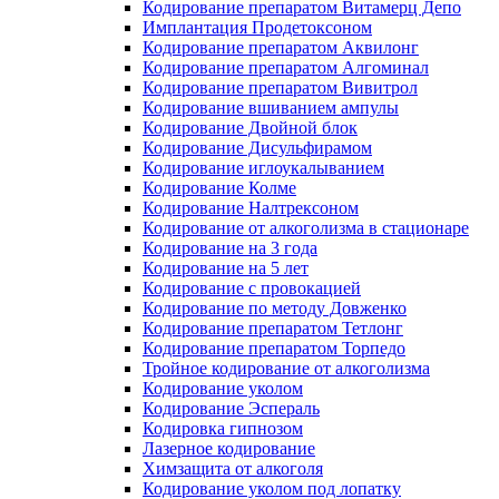
Кодирование препаратом Витамерц Депо
Имплантация Продетоксоном
Кодирование препаратом Аквилонг
Кодирование препаратом Алгоминал
Кодирование препаратом Вивитрол
Кодирование вшиванием ампулы
Кодирование Двойной блок
Кодирование Дисульфирамом
Кодирование иглоукалыванием
Кодирование Колме
Кодирование Налтрексоном
Кодирование от алкоголизма в стационаре
Кодирование на 3 года
Кодирование на 5 лет
Кодирование с провокацией
Кодирование по методу Довженко
Кодирование препаратом Тетлонг
Кодирование препаратом Торпедо
Тройное кодирование от алкоголизма
Кодирование уколом
Кодирование Эспераль
Кодировка гипнозом
Лазерное кодирование
Химзащита от алкоголя
Кодирование уколом под лопатку