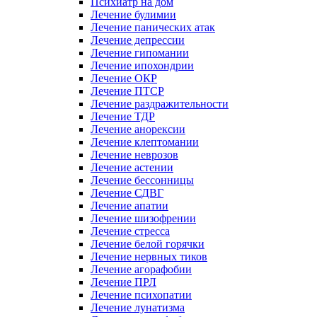
Психиатр на дом
Лечение булимии
Лечение панических атак
Лечение депрессии
Лечение гипомании
Лечение ипохондрии
Лечение ОКР
Лечение ПТСР
Лечение раздражительности
Лечение ТДР
Лечение анорексии
Лечение клептомании
Лечение неврозов
Лечение астении
Лечение бессонницы
Лечение СДВГ
Лечение апатии
Лечение шизофрении
Лечение стресса
Лечение белой горячки
Лечение нервных тиков
Лечение агорафобии
Лечение ПРЛ
Лечение психопатии
Лечение лунатизма