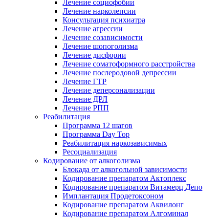
Лечение социофобии
Лечение нарколепсии
Консультация психиатра
Лечение агрессии
Лечение созависимости
Лечение шопоголизма
Лечение дисфории
Лечение соматоформного расстройства
Лечение послеродовой депрессии
Лечение ГТР
Лечение деперсонализации
Лечение ДРЛ
Лечение РПП
Реабилитация
Программа 12 шагов
Программа Day Top
Реабилитация наркозависимых
Ресоциализация
Кодирование от алкоголизма
Блокада от алкогольной зависимости
Кодирование препаратом Актоплекс
Кодирование препаратом Витамерц Депо
Имплантация Продетоксоном
Кодирование препаратом Аквилонг
Кодирование препаратом Алгоминал