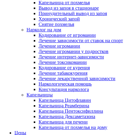
Капельница от похмелья
Вывод из запоя в стационаре
Принудительный вывод из запоя
Хронический запой
Снятие похмелья
Нарколог на дом
Кодирование от игромании
Лечение зависимости от ставок на спорт
Лечение игромании
Лечение игромании у подростков
Лечение интернет-зависимости
Лечение токсикомании
Кодирование от курения
Лечение табакокурения
Лечение лекарственной зависимости
Наркологическая помощь
Консультация нарколога
Капельницы
Капельница Цитофлавин
Капельница Реамберина
Капельница Пентоксифиллина
Капельница Дексаметазона
Капельница для печени
Капельница от похмелья на дому
Цены