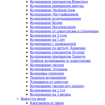
Кодирование препаратом Вивитрол
Кодирование вшиванием ампулы
Кодирование Двойной блок
Кодирование Дисульфирамом
Кодирование иглоукалыванием
Кодирование Колме
Кодирование Налтрексоном
Кодирование от алкоголизма в стационаре
Кодирование на 3 года
Кодирование на 5 лет
Кодирование с провокацией
Кодирование по методу Довженко
Кодирование препаратом Тетлонг
Кодирование препаратом Торпедо
Тройное кодирование от алкоголизма
Кодирование уколом
Кодирование Эспераль
Кодировка гипнозом
Лазерное кодирование
Химзащита от алкоголя
Кодирование уколом под лопатку
Кодирование на 1 год
Кодирование на 3 месяца
Вывод из запоя
Капельница от запоя