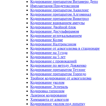
Кодирование препаратом Витамерц Депо
Имплантация Продетоксоном
Кодирование препаратом Аквилонг
Кодирование препаратом Алгоминал
Кодирование препаратом Вивитрол
Кодирование вшиванием ампулы
Кодирование Двойной блок
Кодирование Дисульфирамом
Кодирование иглоукалыванием
Кодирование Колме
Кодирование Налтрексоном
Кодирование от алкоголизма в стационаре
Кодирование на 3 года
Кодирование на 5 лет
Кодирование с провокацией
Кодирование по методу Довженко
Кодирование препаратом Тетлонг
Кодирование препаратом Торпедо
Тройное кодирование от алкоголизма
Кодирование уколом
Кодирование Эспераль
Кодировка гипнозом
Лазерное кодирование
Химзащита от алкоголя
Кодирование уколом под лопатку