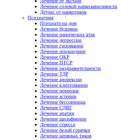
Лечение от экстази
Лечение солевой наркозависимости
Детокс от наркотиков
Психиатрия
Психиатр на дом
Лечение булимии
Лечение панических атак
Лечение депрессии
Лечение гипомании
Лечение ипохондрии
Лечение ОКР
Лечение ПТСР
Лечение раздражительности
Лечение ТДР
Лечение анорексии
Лечение клептомании
Лечение неврозов
Лечение астении
Лечение бессонницы
Лечение СДВГ
Лечение апатии
Лечение шизофрении
Лечение стресса
Лечение белой горячки
Лечение нервных тиков