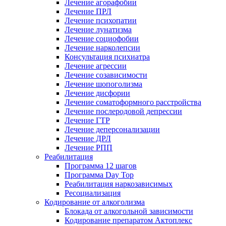
Лечение агорафобии
Лечение ПРЛ
Лечение психопатии
Лечение лунатизма
Лечение социофобии
Лечение нарколепсии
Консультация психиатра
Лечение агрессии
Лечение созависимости
Лечение шопоголизма
Лечение дисфории
Лечение соматоформного расстройства
Лечение послеродовой депрессии
Лечение ГТР
Лечение деперсонализации
Лечение ДРЛ
Лечение РПП
Реабилитация
Программа 12 шагов
Программа Day Top
Реабилитация наркозависимых
Ресоциализация
Кодирование от алкоголизма
Блокада от алкогольной зависимости
Кодирование препаратом Актоплекс