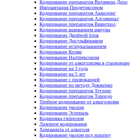
Кодирование препаратом Витамерц Депо
Имплантация Продетоксоном
Кодирование препаратом Аквилонг
Кодирование препаратом Алгоминал
Кодирование препаратом Вивитрол
Кодирование вшиванием ампулы
Кодирование Двойной блок
Кодирование Дисульфирамом
Кодирование иглоукалыванием
Кодирование Колме
Кодирование Налтрексоном
Кодирование от алкоголизма в стационаре
Кодирование на 3 года
Кодирование на 5 лет
Кодирование с провокацией
Кодирование по методу Довженко
Кодирование препаратом Тетлонг
Кодирование препаратом Торпедо
Тройное кодирование от алкоголизма
Кодирование уколом
Кодирование Эспераль
Кодировка гипнозом
Лазерное кодирование
Химзащита от алкоголя
Кодирование уколом под лопатку