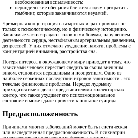
необоснованная вспыльчивость;
периодические обещания близким людям прекратить
гэмблинг, которые заканчиваются неудачей.
Чрезмерная концентрация на азартных играх приводит не
только к психологическому, но и физическому истощению.
Зависимые часто страдают головными болями, нарушением
деятельности сердца, нестабильным артериальным давлением,
депрессией. У них отмечают ухудшение памяти, проблемы с
концентрацией внимания, расстройства сна.
Потеря интереса к окружающему миру приводит к тому, что
зависимый человек перестает следить за своим внешним
видом, становится неряшливым и неопрятным. Одно из
наиболее серьезных последствий игровой зависимости - это
тяжелые финансовые проблемы. Нередко лудоману
приходится иметь дело с представителями коллекторских
контор, что также ухудшает его психоэмоциональное
состояние и может даже привести к попытке суицида.
Предрасположенность
Причинами многих заболеваний может быть генетическая
или наследственная предрасположенность. В психиатрии
выделяют также определенные факторы, которые