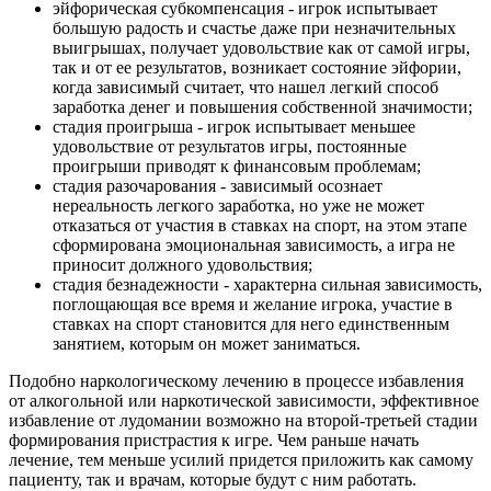
эйфорическая субкомпенсация - игрок испытывает
большую радость и счастье даже при незначительных
выигрышах, получает удовольствие как от самой игры,
так и от ее результатов, возникает состояние эйфории,
когда зависимый считает, что нашел легкий способ
заработка денег и повышения собственной значимости;
стадия проигрыша - игрок испытывает меньшее
удовольствие от результатов игры, постоянные
проигрыши приводят к финансовым проблемам;
стадия разочарования - зависимый осознает
нереальность легкого заработка, но уже не может
отказаться от участия в ставках на спорт, на этом этапе
сформирована эмоциональная зависимость, а игра не
приносит должного удовольствия;
стадия безнадежности - характерна сильная зависимость,
поглощающая все время и желание игрока, участие в
ставках на спорт становится для него единственным
занятием, которым он может заниматься.
Подобно наркологическому лечению в процессе избавления
от алкогольной или наркотической зависимости, эффективное
избавление от лудомании возможно на второй-третьей стадии
формирования пристрастия к игре. Чем раньше начать
лечение, тем меньше усилий придется приложить как самому
пациенту, так и врачам, которые будут с ним работать.