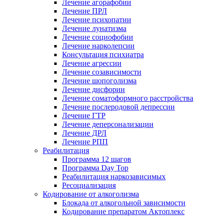
Лечение агорафобии
Лечение ПРЛ
Лечение психопатии
Лечение лунатизма
Лечение социофобии
Лечение нарколепсии
Консультация психиатра
Лечение агрессии
Лечение созависимости
Лечение шопоголизма
Лечение дисфории
Лечение соматоформного расстройства
Лечение послеродовой депрессии
Лечение ГТР
Лечение деперсонализации
Лечение ДРЛ
Лечение РПП
Реабилитация
Программа 12 шагов
Программа Day Top
Реабилитация наркозависимых
Ресоциализация
Кодирование от алкоголизма
Блокада от алкогольной зависимости
Кодирование препаратом Актоплекс