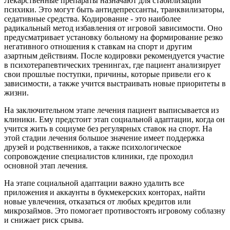
Лекарственные препараты назначают для стабилизации
психики. Это могут быть антидепрессанты, транквилизаторы,
седативные средства. Кодирование - это наиболее
радикальный метод избавления от игровой зависимости. Оно
предусматривает установку больному на формирование резко
негативного отношения к ставкам на спорт и другим
азартным действиям. После кодировки рекомендуется участие
в психотерапевтических тренингах, где пациент анализирует
свои прошлые поступки, причины, которые привели его к
зависимости, а также учится выстраивать новые приоритеты в
жизни.
На заключительном этапе лечения пациент выписывается из
клиники. Ему предстоит этап социальной адаптации, когда он
учится жить в социуме без регулярных ставок на спорт. На
этой стадии лечения большое значение имеет поддержка
друзей и родственников, а также психологическое
сопровождение специалистов клиники, где проходил
основной этап лечения.
На этапе социальной адаптации важно удалить все
приложения и аккаунты в букмекерских конторах, найти
новые увлечения, отказаться от любых кредитов или
микрозаймов. Это помогает противостоять игровому соблазну
и снижает риск срыва.