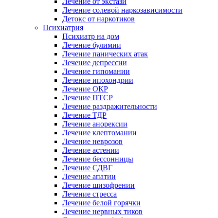
Лечение от экстази
Лечение солевой наркозависимости
Детокс от наркотиков
Психиатрия
Психиатр на дом
Лечение булимии
Лечение панических атак
Лечение депрессии
Лечение гипомании
Лечение ипохондрии
Лечение ОКР
Лечение ПТСР
Лечение раздражительности
Лечение ТДР
Лечение анорексии
Лечение клептомании
Лечение неврозов
Лечение астении
Лечение бессонницы
Лечение СДВГ
Лечение апатии
Лечение шизофрении
Лечение стресса
Лечение белой горячки
Лечение нервных тиков