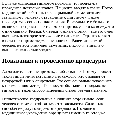
Если же кодировка гипнозом подходит, то процедура
проходит в несколько этапов. Пациента вводят в транс. Потом
медицинский работник по специальной схеме внушает
зависимому человеку отвращение к спиртному. Также
проводится ассоциативная терапия. В результате у больного
возникает неприязнь не только к спиртному, но и ко всему, что
с ним связано. Рюмки, бутылки, барные стойки – все это будет
вызывать некоторое отторжение у пациента. Терапия меняет
взгляд на спиртосодержащие напитки. Ранее зависимый
человек не воспринимает даже запах алкоголя, а мысль о
выпивке полностью уходит.
Показания к проведению процедуры
Алкоголизм – это не прихоть, а заболевание. Потому провести
такой тип лечения актуально для каждого, кто страдает от
нездоровой тяги к спиртному. Это есть основным показанием
к применению метода. Главное, чтобы пациент поддавался
гипнозу, и такой способ исцеления станет результативным.
Гипнотическое кодирование в клинике эффективно, если
человек сам хочет избавиться от зависимости. Силой такие
способы не дадут ожидаемого результата. Но чаще в
медицинское учреждение обращаются именно те, кто уже