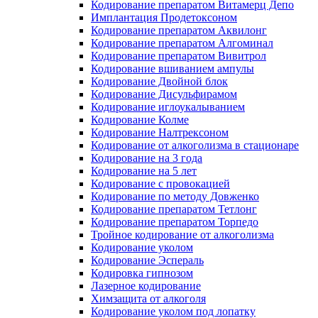
Кодирование препаратом Витамерц Депо
Имплантация Продетоксоном
Кодирование препаратом Аквилонг
Кодирование препаратом Алгоминал
Кодирование препаратом Вивитрол
Кодирование вшиванием ампулы
Кодирование Двойной блок
Кодирование Дисульфирамом
Кодирование иглоукалыванием
Кодирование Колме
Кодирование Налтрексоном
Кодирование от алкоголизма в стационаре
Кодирование на 3 года
Кодирование на 5 лет
Кодирование с провокацией
Кодирование по методу Довженко
Кодирование препаратом Тетлонг
Кодирование препаратом Торпедо
Тройное кодирование от алкоголизма
Кодирование уколом
Кодирование Эспераль
Кодировка гипнозом
Лазерное кодирование
Химзащита от алкоголя
Кодирование уколом под лопатку