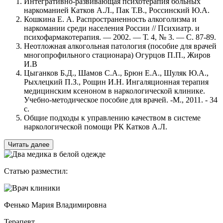
Интегративно-развивающая психотерапия больных
наркоманией Катков А.Л., Пак Т.В., Россинский Ю.А.
Кошкина Е. А. Распространенность алкоголизма и
наркомании среди населения России // Психиатр. и
психофармакотерапия. — 2002. — Т. 4, № 3. — С. 87-89.
Неотложная алкогольная патология (пособие для врачей
многопрофильного стационара) Огурцов П.П., Жиров
И.В
Цыганков Б.Д., Шамов С.А., Брюн Е.А., Шуляк Ю.А.,
Рыхлецкий П.З., Рощин И.Н. Ингаляционная терапия
медицинским ксеноном в наркологической клинике.
Учебно-методическое пособие для врачей. -М., 2011. - 34
с.
Общие подходы к управлению качеством в системе
наркологической помощи РК Катков А.Л.
Читать далее
Статью разместил:
Фенько Мария Владимировна
Терапевт