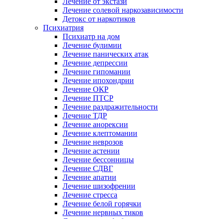
Лечение от экстази
Лечение солевой наркозависимости
Детокс от наркотиков
Психиатрия
Психиатр на дом
Лечение булимии
Лечение панических атак
Лечение депрессии
Лечение гипомании
Лечение ипохондрии
Лечение ОКР
Лечение ПТСР
Лечение раздражительности
Лечение ТДР
Лечение анорексии
Лечение клептомании
Лечение неврозов
Лечение астении
Лечение бессонницы
Лечение СДВГ
Лечение апатии
Лечение шизофрении
Лечение стресса
Лечение белой горячки
Лечение нервных тиков