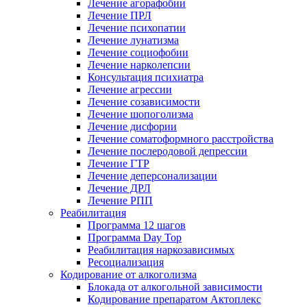
Лечение агорафобии
Лечение ПРЛ
Лечение психопатии
Лечение лунатизма
Лечение социофобии
Лечение нарколепсии
Консультация психиатра
Лечение агрессии
Лечение созависимости
Лечение шопоголизма
Лечение дисфории
Лечение соматоформного расстройства
Лечение послеродовой депрессии
Лечение ГТР
Лечение деперсонализации
Лечение ДРЛ
Лечение РПП
Реабилитация
Программа 12 шагов
Программа Day Top
Реабилитация наркозависимых
Ресоциализация
Кодирование от алкоголизма
Блокада от алкогольной зависимости
Кодирование препаратом Актоплекс