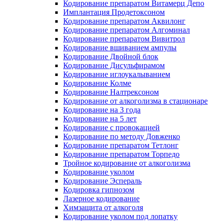
Кодирование препаратом Витамерц Депо
Имплантация Продетоксоном
Кодирование препаратом Аквилонг
Кодирование препаратом Алгоминал
Кодирование препаратом Вивитрол
Кодирование вшиванием ампулы
Кодирование Двойной блок
Кодирование Дисульфирамом
Кодирование иглоукалыванием
Кодирование Колме
Кодирование Налтрексоном
Кодирование от алкоголизма в стационаре
Кодирование на 3 года
Кодирование на 5 лет
Кодирование с провокацией
Кодирование по методу Довженко
Кодирование препаратом Тетлонг
Кодирование препаратом Торпедо
Тройное кодирование от алкоголизма
Кодирование уколом
Кодирование Эспераль
Кодировка гипнозом
Лазерное кодирование
Химзащита от алкоголя
Кодирование уколом под лопатку