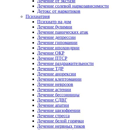
Лечение от экстази
Лечение солевой наркозависимости
Детокс от наркотиков
Психиатрия
Психиатр на дом
Лечение булимии
Лечение панических атак
Лечение депрессии
Лечение гипомании
Лечение ипохондрии
Лечение ОКР
Лечение ПТСР
Лечение раздражительности
Лечение ТДР
Лечение анорексии
Лечение клептомании
Лечение неврозов
Лечение астении
Лечение бессонницы
Лечение СДВГ
Лечение апатии
Лечение шизофрении
Лечение стресса
Лечение белой горячки
Лечение нервных тиков