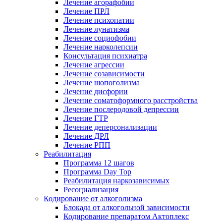
Лечение агорафобии
Лечение ПРЛ
Лечение психопатии
Лечение лунатизма
Лечение социофобии
Лечение нарколепсии
Консультация психиатра
Лечение агрессии
Лечение созависимости
Лечение шопоголизма
Лечение дисфории
Лечение соматоформного расстройства
Лечение послеродовой депрессии
Лечение ГТР
Лечение деперсонализации
Лечение ДРЛ
Лечение РПП
Реабилитация
Программа 12 шагов
Программа Day Top
Реабилитация наркозависимых
Ресоциализация
Кодирование от алкоголизма
Блокада от алкогольной зависимости
Кодирование препаратом Актоплекс