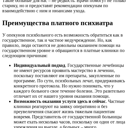
Такие больные для нас – не редкость. Врачи помогут не только
старику, но и предоставят рекомендации опекунам по
взаимодействию с ним и нюансами ухода.
Преимущества платного психиатра
У опекунов психбольного есть возможность обратиться как в
государственное, так и частное медучреждение. Но, как
правило, люди остаются не довольны оказанием помощи на
государственном уровне и обращаются в платные клиники по
следующим причинам:
Индивидуальный подход
. Государственные лечебницы
не имеют ресурсов проявить мастерство в лечении,
поскольку поставляют им препараты, закупленные по
программе. По сути, психбольных лечат, придерживаясь
конкретного протокола. Но нужно понимать, что у
каждого больного свое течение болезни. Это разительно
отличает их от нашего уровня оказания помощи.
Возможность оказания услуги здесь и сейчас
. Частные
клиники реагируют на заявку оперативно и без
преувеличения спасают жизнь тяжелым пациентам
вовремя. Представитель от государственной больницы
может ехать несколько часов, поскольку он один от лица
учреждения на выезде, а больных – много.