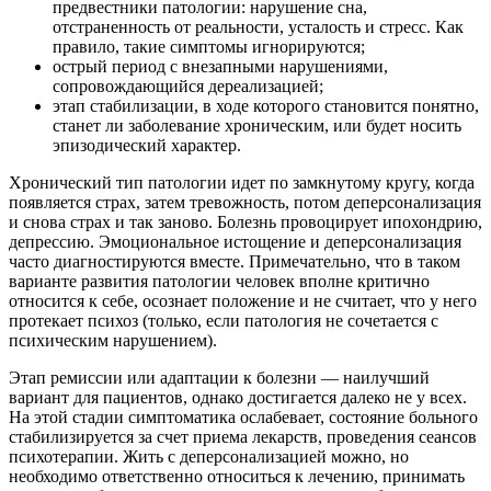
предвестники патологии: нарушение сна,
отстраненность от реальности, усталость и стресс. Как
правило, такие симптомы игнорируются;
острый период с внезапными нарушениями,
сопровождающийся дереализацией;
этап стабилизации, в ходе которого становится понятно,
станет ли заболевание хроническим, или будет носить
эпизодический характер.
Хронический тип патологии идет по замкнутому кругу, когда
появляется страх, затем тревожность, потом деперсонализация
и снова страх и так заново. Болезнь провоцирует ипохондрию,
депрессию. Эмоциональное истощение и деперсонализация
часто диагностируются вместе. Примечательно, что в таком
варианте развития патологии человек вполне критично
относится к себе, осознает положение и не считает, что у него
протекает психоз (только, если патология не сочетается с
психическим нарушением).
Этап ремиссии или адаптации к болезни — наилучший
вариант для пациентов, однако достигается далеко не у всех.
На этой стадии симптоматика ослабевает, состояние больного
стабилизируется за счет приема лекарств, проведения сеансов
психотерапии. Жить с деперсонализацией можно, но
необходимо ответственно относиться к лечению, принимать