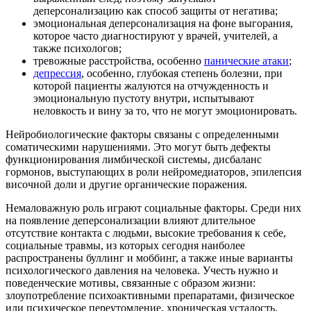
деперсонализацию как способ защиты от негатива;
эмоциональная деперсонализация на фоне выгорания,
которое часто диагностируют у врачей, учителей, а
также психологов;
тревожные расстройства, особенно
панические атаки
;
депрессия
, особенно, глубокая степень болезни, при
которой пациенты жалуются на отчужденность и
эмоциональную пустоту внутри, испытывают
неловкость и вину за то, что не могут эмоционировать.
Нейробиологические факторы связаны с определенными
соматическими нарушениями. Это могут быть дефекты
функционирования лимбической системы, дисбаланс
гормонов, выступающих в роли нейромедиаторов, эпилепсия
височной доли и другие органические поражения.
Немаловажную роль играют социальные факторы. Среди них
на появление деперсонализации влияют длительное
отсутствие контакта с людьми, высокие требования к себе,
социальные травмы, из которых сегодня наиболее
распространены буллинг и моббинг, а также иные варианты
психологического давления на человека. Учесть нужно и
поведенческие мотивы, связанные с образом жизни:
злоупотребление психоактивными препаратами, физическое
или психическое переутомление, хроническая усталость,