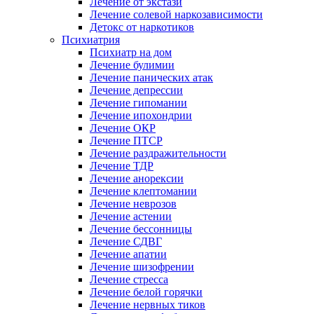
Лечение от экстази
Лечение солевой наркозависимости
Детокс от наркотиков
Психиатрия
Психиатр на дом
Лечение булимии
Лечение панических атак
Лечение депрессии
Лечение гипомании
Лечение ипохондрии
Лечение ОКР
Лечение ПТСР
Лечение раздражительности
Лечение ТДР
Лечение анорексии
Лечение клептомании
Лечение неврозов
Лечение астении
Лечение бессонницы
Лечение СДВГ
Лечение апатии
Лечение шизофрении
Лечение стресса
Лечение белой горячки
Лечение нервных тиков