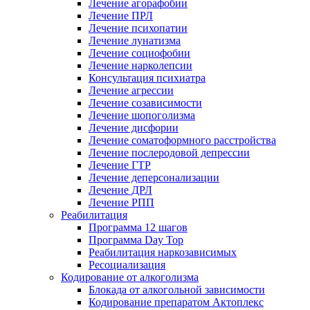
Лечение агорафобии
Лечение ПРЛ
Лечение психопатии
Лечение лунатизма
Лечение социофобии
Лечение нарколепсии
Консультация психиатра
Лечение агрессии
Лечение созависимости
Лечение шопоголизма
Лечение дисфории
Лечение соматоформного расстройства
Лечение послеродовой депрессии
Лечение ГТР
Лечение деперсонализации
Лечение ДРЛ
Лечение РПП
Реабилитация
Программа 12 шагов
Программа Day Top
Реабилитация наркозависимых
Ресоциализация
Кодирование от алкоголизма
Блокада от алкогольной зависимости
Кодирование препаратом Актоплекс