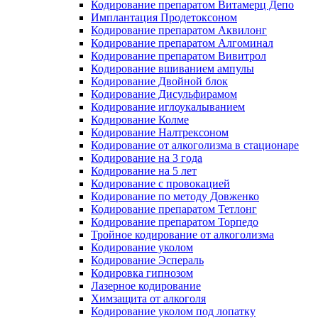
Кодирование препаратом Витамерц Депо
Имплантация Продетоксоном
Кодирование препаратом Аквилонг
Кодирование препаратом Алгоминал
Кодирование препаратом Вивитрол
Кодирование вшиванием ампулы
Кодирование Двойной блок
Кодирование Дисульфирамом
Кодирование иглоукалыванием
Кодирование Колме
Кодирование Налтрексоном
Кодирование от алкоголизма в стационаре
Кодирование на 3 года
Кодирование на 5 лет
Кодирование с провокацией
Кодирование по методу Довженко
Кодирование препаратом Тетлонг
Кодирование препаратом Торпедо
Тройное кодирование от алкоголизма
Кодирование уколом
Кодирование Эспераль
Кодировка гипнозом
Лазерное кодирование
Химзащита от алкоголя
Кодирование уколом под лопатку