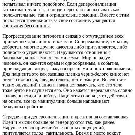
испытывал ничего подобного. Если деперсонализация
затрагивает чувства, то люди перестают испытывать как
положительные, так и отрицательные эмоции. Вместе с этим
появляется тревожность за свое состояние, учащаются
состояния бессонницы.
Прогрессирование патологии связано с отчуждением всех
привычных для личности качеств. Сопереживание, эмпатия,
доброта и многие другие качества либо притупляются, либо
полностью утрачиваются. Нарушаются отношения с
близкими, коллегами, членами семьи. Мир не радует
человека, он кажется серым и однообразным, а события,
происходящие вокруг, кажутся пресными и повторяющимися.
Для пациента это как заевшая пленка черно-белого кино: нет
ничего нового, а, следовательно, нет и эмоций. Вследствие
таких ощущений пациент начинает замечать, что его тело
тоже будто не слушается его. Оно кажется нереальным, словно
голову пересадили роботу. Пациенты говорят, что действуют
на опыте, все их манипуляции больше напоминают
бездушных роботов.
Страдает при деперсонализации и креативная составляющая.
Идеи и мысли больше не генерируются так, как ранее.
Нарушается восприятие болезненных ощущений,
притупляется голод, тактильность. Время и место вокруг