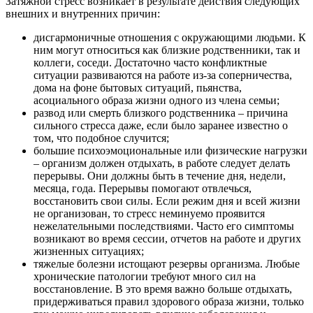
Затяжной стресс возникает в результате действия следующих
внешних и внутренних причин:
дисгармоничные отношения с окружающими людьми. К
ним могут относиться как близкие родственники, так и
коллеги, соседи. Достаточно часто конфликтные
ситуации развиваются на работе из-за соперничества,
дома на фоне бытовых ситуаций, пьянства,
асоциального образа жизни одного из члена семьи;
развод или смерть близкого родственника – причина
сильного стресса даже, если было заранее известно о
том, что подобное случится;
большие психоэмоциональные или физические нагрузки
– организм должен отдыхать, в работе следует делать
перерывы. Они должны быть в течение дня, недели,
месяца, года. Перерывы помогают отвлечься,
восстановить свои силы. Если режим дня и всей жизни
не организован, то стресс неминуемо проявится
нежелательными последствиями. Часто его симптомы
возникают во время сессии, отчетов на работе и других
жизненных ситуациях;
тяжелые болезни истощают резервы организма. Любые
хронические патологии требуют много сил на
восстановление. В это время важно больше отдыхать,
придерживаться правил здорового образа жизни, только