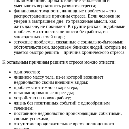
так можно нивелировать влияние заболевания и
уменьшить вероятность развития стресса;
финансовые трудности, жилищные проблемы – это
распространенные причины стресса. Если человек не
уверен в завтрашнем дне, то тревожные мысли, как
жить дальне, не покидают. К группе риска с подобными
проблемами относятся личности без работы, из
многодетных семей и др.;
затяжные проблемы, связанные с социально-бытовыми
обстоятельствами, здоровьем близких людей, которые не
удается быстро решить – причина хронического стресса.
К остальным причинам развития стресса можно отнести:
одиночество;
лишнюю массу тела, из-за которой возникает
недовольство своим внешним видом;
проблемы интимного характера;
незапланированные переезды;
устройство на новую работу;
жизнь без позитивных событий с однообразным
течением;
постоянное недовольство происходящими событиями,
своими успехами;
отсутствие продолжительное время полноценного
отдыха;