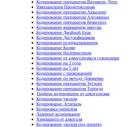
Кодирование препаратом Витамерц Депо
Имплантация Продетоксоном
Кодирование препаратом Аквилонг
Кодирование препаратом Алгоминал
Кодирование препаратом Вивитрол
Кодирование вшиванием ампулы
Кодирование Двойной блок
Кодирование Дисульфирамом
Кодирование иглоукалыванием
Кодирование Колме
Кодирование Налтрексоном
Кодирование от алкоголизма в стационаре
Кодирование на 3 года
Кодирование на 5 лет
Кодирование с провокацией
Кодирование по методу Довженко
Кодирование препаратом Тетлонг
Кодирование препаратом Торпедо
Тройное кодирование от алкоголизма
Кодирование уколом
Кодирование Эспераль
Кодировка гипнозом
Лазерное кодирование
Химзащита от алкоголя
Кодирование уколом под лопатку