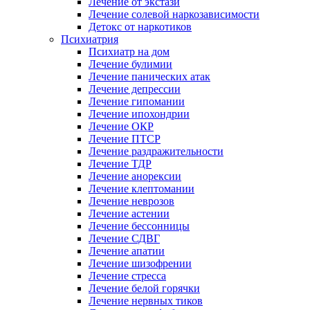
Лечение от экстази
Лечение солевой наркозависимости
Детокс от наркотиков
Психиатрия
Психиатр на дом
Лечение булимии
Лечение панических атак
Лечение депрессии
Лечение гипомании
Лечение ипохондрии
Лечение ОКР
Лечение ПТСР
Лечение раздражительности
Лечение ТДР
Лечение анорексии
Лечение клептомании
Лечение неврозов
Лечение астении
Лечение бессонницы
Лечение СДВГ
Лечение апатии
Лечение шизофрении
Лечение стресса
Лечение белой горячки
Лечение нервных тиков