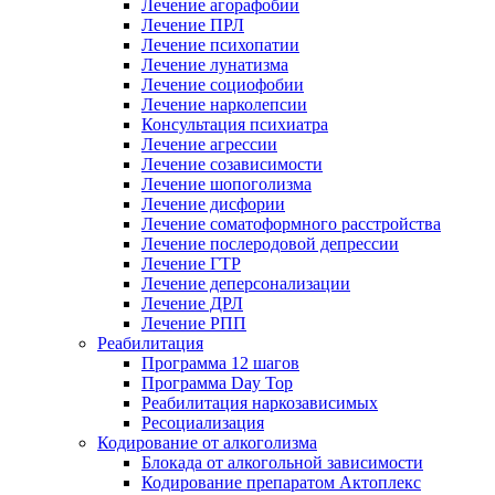
Лечение агорафобии
Лечение ПРЛ
Лечение психопатии
Лечение лунатизма
Лечение социофобии
Лечение нарколепсии
Консультация психиатра
Лечение агрессии
Лечение созависимости
Лечение шопоголизма
Лечение дисфории
Лечение соматоформного расстройства
Лечение послеродовой депрессии
Лечение ГТР
Лечение деперсонализации
Лечение ДРЛ
Лечение РПП
Реабилитация
Программа 12 шагов
Программа Day Top
Реабилитация наркозависимых
Ресоциализация
Кодирование от алкоголизма
Блокада от алкогольной зависимости
Кодирование препаратом Актоплекс