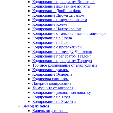
Кодирование препаратом Вивитрол
Кодирование вшиванием ампулы
Кодирование Двойной блок
Кодирование Дисульфирамом
Кодирование иглоукалыванием
Кодирование Колме
Кодирование Налтрексоном
Кодирование от алкоголизма в стационаре
Кодирование на 3 года
Кодирование на 5 лет
Кодирование с провокацией
Кодирование по методу Довженко
Кодирование препаратом Тетлонг
Кодирование препаратом Торпедо
Тройное кодирование от алкоголизма
Кодирование уколом
Кодирование Эспераль
Кодировка гипнозом
Лазерное кодирование
Химзащита от алкоголя
Кодирование уколом под лопатку
Кодирование на 1 год
Кодирование на 3 месяца
Вывод из запоя
Капельница от запоя