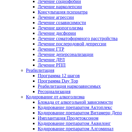
Лечение социофобии
Лечение нарколепсии
Консультация психиатра
Лечение агрессии
Лечение созависимости
Лечение шопоголизма
Лечение дисфории
Лечение соматоформного расстройства
Лечение послеродовой депрессии
Лечение ГТР
Лечение деперсонализации
Лечение ДРЛ
Лечение РПП
Реабилитация
Программа 12 шагов
Программа Day Top
Реабилитация наркозависимых
Ресоциализация
Кодирование от алкоголизма
Блокада от алкогольной зависимости
Кодирование препаратом Актоплекс
Кодирование препаратом Витамерц Депо
Имплантация Продетоксоном
Кодирование препаратом Аквилонг
Кодирование препаратом Алгоминал