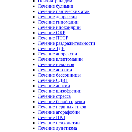
Психиатр на дом
Лечение булимии
Лечение панических атак
Лечение депрессии
Лечение гипомании
Лечение ипохондрии
Лечение ОКР
Лечение ПТСР
Лечение раздражительности
Лечение ТДР
Лечение анорексии
Лечение клептомании
Лечение неврозов
Лечение астении
Лечение бессонницы
Лечение СДВГ
Лечение апатии
Лечение шизофрении
Лечение стресса
Лечение белой горячки
Лечение нервных тиков
Лечение агорафобии
Лечение ПРЛ
Лечение психопатии
Лечение лунатизма