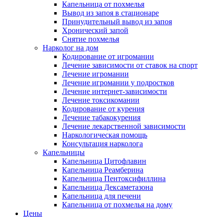
Капельница от похмелья
Вывод из запоя в стационаре
Принудительный вывод из запоя
Хронический запой
Снятие похмелья
Нарколог на дом
Кодирование от игромании
Лечение зависимости от ставок на спорт
Лечение игромании
Лечение игромании у подростков
Лечение интернет-зависимости
Лечение токсикомании
Кодирование от курения
Лечение табакокурения
Лечение лекарственной зависимости
Наркологическая помощь
Консультация нарколога
Капельницы
Капельница Цитофлавин
Капельница Реамберина
Капельница Пентоксифиллина
Капельница Дексаметазона
Капельница для печени
Капельница от похмелья на дому
Цены