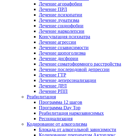
Лечение агорафобии
Лечение ПРЛ
Лечение психопатии
Лечение лунатизма
Лечение социофобии
Лечение нарколепсии
Консультация психиатра
Лечение агрессии
Лечение созависимости
Лечение шопоголизма
Лечение дисфории
Лечение соматоформного расстройства
Лечение послеродовой депрессии
Лечение ГТР
Лечение деперсонализации
Лечение ДРЛ
Лечение РПП
Реабилитация
Программа 12 шагов
Программа Day Top
Реабилитация наркозависимых
Ресоциализация
Кодирование от алкоголизма
Блокада от алкогольной зависимости
Кодирование препаратом Актоплекс