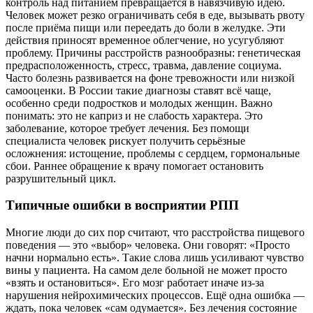
контроль над питанием превращается в навязчивую идею.
Человек может резко ограничивать себя в еде, вызывать рвоту
после приёма пищи или переедать до боли в желудке. Эти
действия приносят временное облегчение, но усугубляют
проблему. Причины расстройств разнообразны: генетическая
предрасположенность, стресс, травма, давление социума.
Часто болезнь развивается на фоне тревожности или низкой
самооценки. В России такие диагнозы ставят всё чаще,
особенно среди подростков и молодых женщин. Важно
понимать: это не каприз и не слабость характера. Это
заболевание, которое требует лечения. Без помощи
специалиста человек рискует получить серьёзные
осложнения: истощение, проблемы с сердцем, гормональные
сбои. Раннее обращение к врачу помогает остановить
разрушительный цикл.
Типичные ошибки в восприятии РПП
Многие люди до сих пор считают, что расстройства пищевого
поведения — это «выбор» человека. Они говорят: «Просто
начни нормально есть». Такие слова лишь усиливают чувство
вины у пациента. На самом деле больной не может просто
«взять и остановиться». Его мозг работает иначе из-за
нарушения нейрохимических процессов. Ещё одна ошибка —
ждать, пока человек «сам одумается». Без лечения состояние