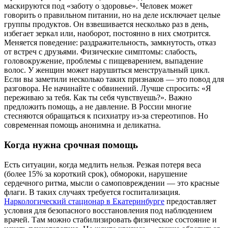
маскируются под «заботу о здоровье». Человек может
говорить о правильном питании, но на деле исключает целые
группы продуктов. Он взвешивается несколько раз в день,
избегает зеркал или, наоборот, постоянно в них смотрится.
Меняется поведение: раздражительность, замкнутость, отказ
от встреч с друзьями. Физические симптомы: слабость,
головокружение, проблемы с пищеварением, выпадение
волос. У женщин может нарушиться менструальный цикл.
Если вы заметили несколько таких признаков — это повод для
разговора. Не начинайте с обвинений. Лучше спросить: «Я
переживаю за тебя. Как ты себя чувствуешь?». Важно
предложить помощь, а не давление. В России многие
стесняются обращаться к психиатру из-за стереотипов. Но
современная помощь анонимна и деликатна.
Когда нужна срочная помощь
Есть ситуации, когда медлить нельзя. Резкая потеря веса
(более 15% за короткий срок), обмороки, нарушение
сердечного ритма, мысли о самоповреждении — это красные
флаги. В таких случаях требуется госпитализация.
Наркологический стационар в Екатеринбурге
предоставляет
условия для безопасного восстановления под наблюдением
врачей. Там можно стабилизировать физическое состояние и