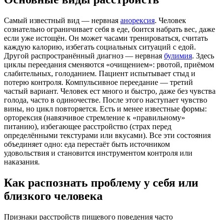
Самый известный вид — нервная
анорексия
. Человек
сознательно ограничивает себя в еде, боится набрать вес, даже
если уже истощён. Он может часами тренироваться, считать
каждую калорию, избегать социальных ситуаций с едой.
Другой распространённый диагноз — нервная
булимия
. Здесь
циклы переедания сменяются «очищением»: рвотой, приёмом
слабительных, голоданием. Пациент испытывает стыд и
потерю контроля. Компульсивное переедание — третий
частый вариант. Человек ест много и быстро, даже без чувства
голода, часто в одиночестве. После этого наступает чувство
вины, но цикл повторяется. Есть и менее известные формы:
орторексия (навязчивое стремление к «правильному»
питанию), избегающее расстройство (страх перед
определёнными текстурами или вкусами). Все эти состояния
объединяет одно: еда перестаёт быть источником
удовольствия и становится инструментом контроля или
наказания.
Как распознать проблему у себя или
близкого человека
Признаки расстройств пищевого поведения часто