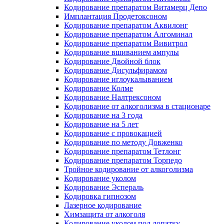
Кодирование препаратом Витамерц Депо
Имплантация Продетоксоном
Кодирование препаратом Аквилонг
Кодирование препаратом Алгоминал
Кодирование препаратом Вивитрол
Кодирование вшиванием ампулы
Кодирование Двойной блок
Кодирование Дисульфирамом
Кодирование иглоукалыванием
Кодирование Колме
Кодирование Налтрексоном
Кодирование от алкоголизма в стационаре
Кодирование на 3 года
Кодирование на 5 лет
Кодирование с провокацией
Кодирование по методу Довженко
Кодирование препаратом Тетлонг
Кодирование препаратом Торпедо
Тройное кодирование от алкоголизма
Кодирование уколом
Кодирование Эспераль
Кодировка гипнозом
Лазерное кодирование
Химзащита от алкоголя
Кодирование уколом под лопатку