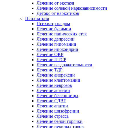
Лечение от экстази
Лечение солевой наркозависимости
Детокс от наркотиков
Психиатрия
Психиатр на дом
Лечение булимии
Лечение панических атак
Лечение депрессии
Лечение гипомании
Лечение ипохондрии
Лечение ОКР
Лечение ПТСР
Лечение раздражительности
Лечение ТДР
Лечение анорексии
Лечение клептомании
Лечение неврозов
Лечение астении
Лечение бессонницы
Лечение СДВГ
Лечение апатии
Лечение шизофрении
Лечение стресса
Лечение белой горячки
Лечение нервных тиков