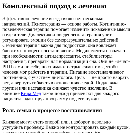
Комплексный подход к лечению
Эффективное лечение всегда включает несколько
направлений. Психотерапия — основа работы. Когнитивно-
поведенческая терапия помогает изменить искажённые мысли
о еде и теле. Диалектико-поведенческая терапия учит
регулировать эмоции без саморазрушительных действий.
Семейная терапия важна для подростков: она вовлекает
близких в процесс восстановления. Медикаменты назначают
при необходимости: антидепрессанты, стабилизаторы
настроения, препараты для нормализации сна. Они не «лечат»
РПП сами по себе, но снимают острые симптомы, чтобы
человек мог работать в терапии. Питание восстанавливают
постепенно, с участием диетолога. Цель — не просто набрать
вес, а вернуть гибкость в отношениях с едой. Поддержка
группы или наставника снижает чувство изоляции. В
клинике
Кира Мед
такой подход применяют для каждого
пациента, адаптируя программу под его нужды.
Роль семьи в процессе восстановления
Близкие могут стать опорой или, наоборот, невольно
усугубить проблему. Важно не контролировать каждый кусок,
а создавать спокойную атмосферу за столом. Не