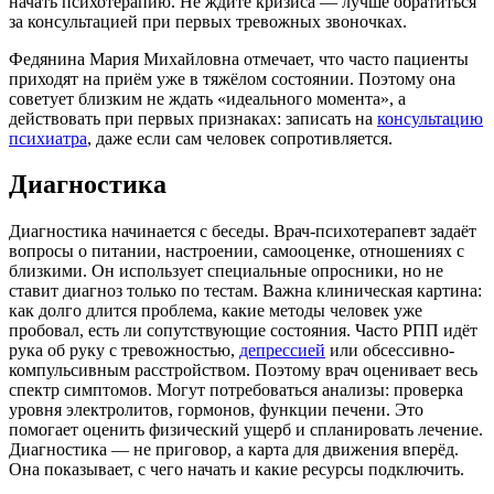
начать психотерапию. Не ждите кризиса — лучше обратиться
за консультацией при первых тревожных звоночках.
Федянина Мария Михайловна отмечает, что часто пациенты
приходят на приём уже в тяжёлом состоянии. Поэтому она
советует близким не ждать «идеального момента», а
действовать при первых признаках: записать на
консультацию
психиатра
, даже если сам человек сопротивляется.
Диагностика
Диагностика начинается с беседы. Врач-психотерапевт задаёт
вопросы о питании, настроении, самооценке, отношениях с
близкими. Он использует специальные опросники, но не
ставит диагноз только по тестам. Важна клиническая картина:
как долго длится проблема, какие методы человек уже
пробовал, есть ли сопутствующие состояния. Часто РПП идёт
рука об руку с тревожностью,
депрессией
или обсессивно-
компульсивным расстройством. Поэтому врач оценивает весь
спектр симптомов. Могут потребоваться анализы: проверка
уровня электролитов, гормонов, функции печени. Это
помогает оценить физический ущерб и спланировать лечение.
Диагностика — не приговор, а карта для движения вперёд.
Она показывает, с чего начать и какие ресурсы подключить.