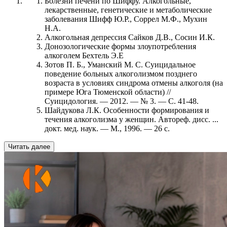
Болезни печени по Шиффу. Алкогольные,
лекарственные, генетические и метаболические
заболевания Шифф Ю.Р., Соррел М.Ф., Мухин
Н.А.
Алкогольная депрессия Сайков Д.В., Сосин И.К.
Донозологические формы злоупотребления
алкоголем Бехтель Э.Е
Зотов П. Б., Уманский М. С. Суицидальное
поведение больных алкоголизмом позднего
возраста в условиях синдрома отмены алкоголя (на
примере Юга Тюменской области) //
Суицидология. — 2012. — № 3. — С. 41-48.
Шайдукова Л.К. Особенности формирования и
течения алкоголизма у женщин. Автореф. дисс. ...
докт. мед. наук. — М., 1996. — 26 с.
Читать далее