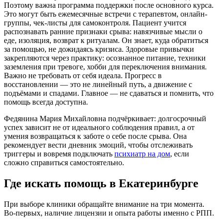
Поэтому важна программа поддержки после основного курса.
Это могут быть ежемесячные встречи с терапевтом, онлайн-
группы, чек-листы для самоконтроля. Пациент учится
распознавать ранние признаки срыва: навязчивые мысли о
еде, изоляция, возврат к ритуалам. Он знает, куда обратиться
за помощью, не дожидаясь кризиса. Здоровые привычки
закрепляются через практику: осознанное питание, техники
заземления при тревоге, хобби для переключения внимания.
Важно не требовать от себя идеала. Прогресс в
восстановлении — это не линейный путь, а движение с
подъёмами и спадами. Главное — не сдаваться и помнить, что
помощь всегда доступна.
Федянина Мария Михайловна подчёркивает: долгосрочный
успех зависит не от идеального соблюдения правил, а от
умения возвращаться к заботе о себе после срыва. Она
рекомендует вести дневник эмоций, чтобы отслеживать
триггеры и вовремя подключать
психиатр на дом
, если
сложно справиться самостоятельно.
Где искать помощь в Екатеринбурге
При выборе клиники обращайте внимание на три момента.
Во-первых, наличие лицензии и опыта работы именно с РПП.