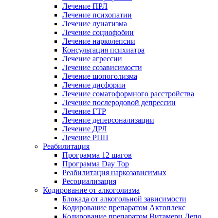
Лечение ПРЛ
Лечение психопатии
Лечение лунатизма
Лечение социофобии
Лечение нарколепсии
Консультация психиатра
Лечение агрессии
Лечение созависимости
Лечение шопоголизма
Лечение дисфории
Лечение соматоформного расстройства
Лечение послеродовой депрессии
Лечение ГТР
Лечение деперсонализации
Лечение ДРЛ
Лечение РПП
Реабилитация
Программа 12 шагов
Программа Day Top
Реабилитация наркозависимых
Ресоциализация
Кодирование от алкоголизма
Блокада от алкогольной зависимости
Кодирование препаратом Актоплекс
Кодирование препаратом Витамерц Депо