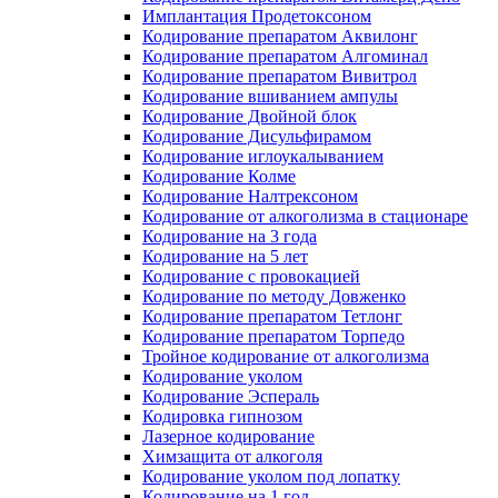
Имплантация Продетоксоном
Кодирование препаратом Аквилонг
Кодирование препаратом Алгоминал
Кодирование препаратом Вивитрол
Кодирование вшиванием ампулы
Кодирование Двойной блок
Кодирование Дисульфирамом
Кодирование иглоукалыванием
Кодирование Колме
Кодирование Налтрексоном
Кодирование от алкоголизма в стационаре
Кодирование на 3 года
Кодирование на 5 лет
Кодирование с провокацией
Кодирование по методу Довженко
Кодирование препаратом Тетлонг
Кодирование препаратом Торпедо
Тройное кодирование от алкоголизма
Кодирование уколом
Кодирование Эспераль
Кодировка гипнозом
Лазерное кодирование
Химзащита от алкоголя
Кодирование уколом под лопатку
Кодирование на 1 год