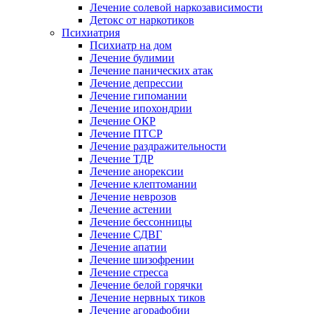
Лечение солевой наркозависимости
Детокс от наркотиков
Психиатрия
Психиатр на дом
Лечение булимии
Лечение панических атак
Лечение депрессии
Лечение гипомании
Лечение ипохондрии
Лечение ОКР
Лечение ПТСР
Лечение раздражительности
Лечение ТДР
Лечение анорексии
Лечение клептомании
Лечение неврозов
Лечение астении
Лечение бессонницы
Лечение СДВГ
Лечение апатии
Лечение шизофрении
Лечение стресса
Лечение белой горячки
Лечение нервных тиков
Лечение агорафобии