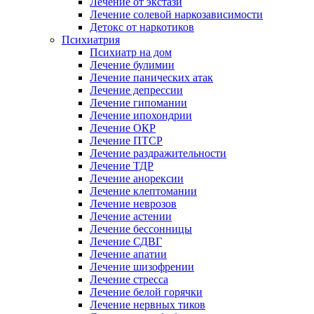
Лечение от экстази
Лечение солевой наркозависимости
Детокс от наркотиков
Психиатрия
Психиатр на дом
Лечение булимии
Лечение панических атак
Лечение депрессии
Лечение гипомании
Лечение ипохондрии
Лечение ОКР
Лечение ПТСР
Лечение раздражительности
Лечение ТДР
Лечение анорексии
Лечение клептомании
Лечение неврозов
Лечение астении
Лечение бессонницы
Лечение СДВГ
Лечение апатии
Лечение шизофрении
Лечение стресса
Лечение белой горячки
Лечение нервных тиков