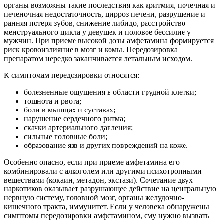
органы возможны такие последствия как аритмия, почечная и
печеночная недостаточность, цирроз печени, разрушение и
ранняя потеря зубов, снижение либидо, расстройство
менструального цикла у девушек и половое бессилие у
мужчин. При приеме высокой дозы амфетамина формируется
риск кровоизлияние в мозг и комы. Передозировка
препаратом нередко заканчивается летальным исходом.
К симптомам передозировки относятся:
болезненные ощущения в области грудной клетки;
тошнота и рвота;
боли в мышцах и суставах;
нарушение сердечного ритма;
скачки артериального давления;
сильные головные боли;
образование язв и других повреждений на коже.
Особенно опасно, если при приеме амфетамина его
комбинировали с алкоголем или другими психотропными
веществами (кокаин, метадон, экстази). Сочетание двух
наркотиков оказывает разрушающее действие на центральную
нервную систему, головной мозг, органы желудочно-
кишечного тракта, иммунитет. Если у человека обнаружены
симптомы передозировки амфетамином, ему нужно вызвать