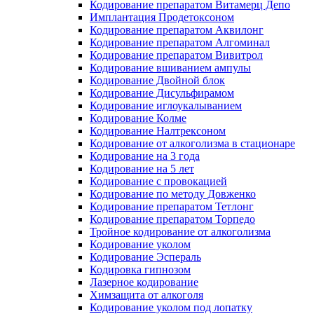
Кодирование препаратом Витамерц Депо
Имплантация Продетоксоном
Кодирование препаратом Аквилонг
Кодирование препаратом Алгоминал
Кодирование препаратом Вивитрол
Кодирование вшиванием ампулы
Кодирование Двойной блок
Кодирование Дисульфирамом
Кодирование иглоукалыванием
Кодирование Колме
Кодирование Налтрексоном
Кодирование от алкоголизма в стационаре
Кодирование на 3 года
Кодирование на 5 лет
Кодирование с провокацией
Кодирование по методу Довженко
Кодирование препаратом Тетлонг
Кодирование препаратом Торпедо
Тройное кодирование от алкоголизма
Кодирование уколом
Кодирование Эспераль
Кодировка гипнозом
Лазерное кодирование
Химзащита от алкоголя
Кодирование уколом под лопатку