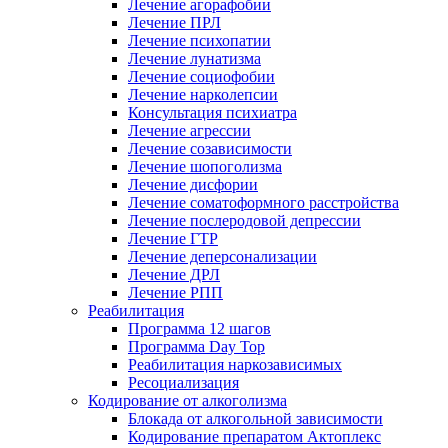
Лечение агорафобии
Лечение ПРЛ
Лечение психопатии
Лечение лунатизма
Лечение социофобии
Лечение нарколепсии
Консультация психиатра
Лечение агрессии
Лечение созависимости
Лечение шопоголизма
Лечение дисфории
Лечение соматоформного расстройства
Лечение послеродовой депрессии
Лечение ГТР
Лечение деперсонализации
Лечение ДРЛ
Лечение РПП
Реабилитация
Программа 12 шагов
Программа Day Top
Реабилитация наркозависимых
Ресоциализация
Кодирование от алкоголизма
Блокада от алкогольной зависимости
Кодирование препаратом Актоплекс