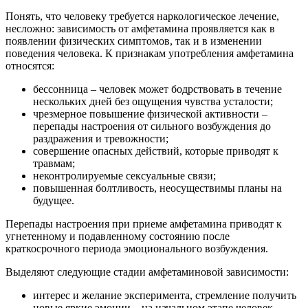
Понять, что человеку требуется наркологическое лечение,
несложно: зависимость от амфетамина проявляется как в
появлении физических симптомов, так и в изменении
поведения человека. К признакам употребления амфетамина
относятся:
бессонница – человек может бодрствовать в течение
нескольких дней без ощущения чувства усталости;
чрезмерное повышение физической активности –
перепады настроения от сильного возбуждения до
раздражения и тревожности;
совершение опасных действий, которые приводят к
травмам;
неконтролируемые сексуальные связи;
повышенная болтливость, неосуществимы планы на
будущее.
Перепады настроения при приеме амфетамина приводят к
угнетенному и подавленному состоянию после
краткосрочного периода эмоционального возбуждения.
Выделяют следующие стадии амфетаминовой зависимости:
интерес и желание эксперимента, стремление получить
новые яркие эмоции – на начальном этапе человек