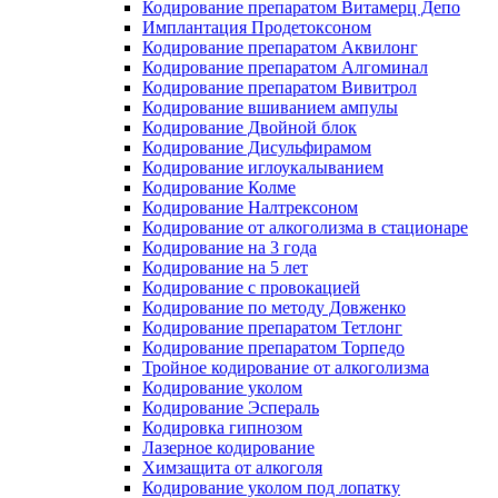
Кодирование препаратом Витамерц Депо
Имплантация Продетоксоном
Кодирование препаратом Аквилонг
Кодирование препаратом Алгоминал
Кодирование препаратом Вивитрол
Кодирование вшиванием ампулы
Кодирование Двойной блок
Кодирование Дисульфирамом
Кодирование иглоукалыванием
Кодирование Колме
Кодирование Налтрексоном
Кодирование от алкоголизма в стационаре
Кодирование на 3 года
Кодирование на 5 лет
Кодирование с провокацией
Кодирование по методу Довженко
Кодирование препаратом Тетлонг
Кодирование препаратом Торпедо
Тройное кодирование от алкоголизма
Кодирование уколом
Кодирование Эспераль
Кодировка гипнозом
Лазерное кодирование
Химзащита от алкоголя
Кодирование уколом под лопатку