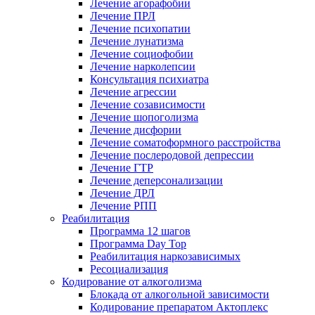
Лечение агорафобии
Лечение ПРЛ
Лечение психопатии
Лечение лунатизма
Лечение социофобии
Лечение нарколепсии
Консультация психиатра
Лечение агрессии
Лечение созависимости
Лечение шопоголизма
Лечение дисфории
Лечение соматоформного расстройства
Лечение послеродовой депрессии
Лечение ГТР
Лечение деперсонализации
Лечение ДРЛ
Лечение РПП
Реабилитация
Программа 12 шагов
Программа Day Top
Реабилитация наркозависимых
Ресоциализация
Кодирование от алкоголизма
Блокада от алкогольной зависимости
Кодирование препаратом Актоплекс