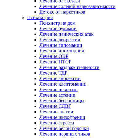
Лечение от экстази
Лечение солевой наркозависимости
Детокс от наркотиков
Психиатрия
Психиатр на дом
Лечение булимии
Лечение панических атак
Лечение депрессии
Лечение гипомании
Лечение ипохондрии
Лечение ОКР
Лечение ПТСР
Лечение раздражительности
Лечение ТДР
Лечение анорексии
Лечение клептомании
Лечение неврозов
Лечение астении
Лечение бессонницы
Лечение СДВГ
Лечение апатии
Лечение шизофрении
Лечение стресса
Лечение белой горячки
Лечение нервных тиков