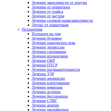
Лечение зависимости от опиума
Лечение от первитина
Лечение от спайса
Лечение от экстази
Лечение солевой наркозависимости
Детокс от наркотиков
Психиатрия
Психиатр на дом
Лечение булимии
Лечение панических атак
Лечение депрессии
Лечение гипомании
Лечение ипохондрии
Лечение ОКР
Лечение ПТСР
Лечение раздражительности
Лечение ТДР
Лечение анорексии
Лечение клептомании
Лечение неврозов
Лечение астении
Лечение бессонницы
Лечение СДВГ
Лечение апатии
Лечение шизофрении