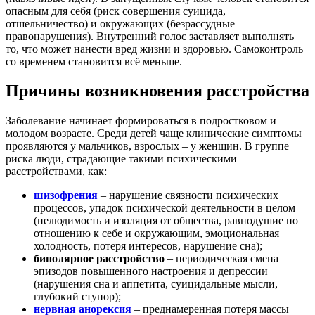
опасным для себя (риск совершения суицида,
отшельничество) и окружающих (безрассудные
правонарушения). Внутренний голос заставляет выполнять
то, что может нанести вред жизни и здоровью. Самоконтроль
со временем становится всё меньше.
Причины возникновения расстройства
Заболевание начинает формироваться в подростковом и
молодом возрасте. Среди детей чаще клинические симптомы
проявляются у мальчиков, взрослых – у женщин. В группе
риска люди, страдающие такими психическими
расстройствами, как:
шизофрения
– нарушение связности психических
процессов, упадок психической деятельности в целом
(нелюдимость и изоляция от общества, равнодушие по
отношению к себе и окружающим, эмоциональная
холодность, потеря интересов, нарушение сна);
биполярное расстройство
– периодическая смена
эпизодов повышенного настроения и депрессии
(нарушения сна и аппетита, суицидальные мысли,
глубокий ступор);
нервная анорексия
– преднамеренная потеря массы