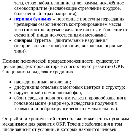
тела, страх набрать лишние килограммы, искажённое
самовосприятие (неслабеющее стремление к худобе,
болезненный страх ожирения);
нервная булимия
– повторные приступы переедания,
чрезмерная озабоченность контролированием массы
тела (неконтролируемое желание поесть, избавление от
съеденной пищи искусственными методами);
синдром Туретта
– двигательные нарушения
(непроизвольные подёргивания, вокальные нервные
тики).
Помимо психической предрасположенности, существует
целый ряд факторов, которые способствуют развитию ОКР.
Специалисты выделяют среди них:
наследственные патологии;
дисфункция отдельных мозговых центров и структур;
нарушенный гормональный фон;
сбои передачи нервного импульса и кровообращения в
головном мозге (например, вследствие получения
травмы или нейрохирургического вмешательства).
Острый или хронический стресс также может стать пусковым
механизмом для развития ОКР. Течение заболевания в том
числе зависит от условий, в которых находится человек.