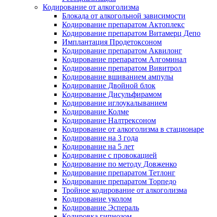
Кодирование от алкоголизма
Блокада от алкогольной зависимости
Кодирование препаратом Актоплекс
Кодирование препаратом Витамерц Депо
Имплантация Продетоксоном
Кодирование препаратом Аквилонг
Кодирование препаратом Алгоминал
Кодирование препаратом Вивитрол
Кодирование вшиванием ампулы
Кодирование Двойной блок
Кодирование Дисульфирамом
Кодирование иглоукалыванием
Кодирование Колме
Кодирование Налтрексоном
Кодирование от алкоголизма в стационаре
Кодирование на 3 года
Кодирование на 5 лет
Кодирование с провокацией
Кодирование по методу Довженко
Кодирование препаратом Тетлонг
Кодирование препаратом Торпедо
Тройное кодирование от алкоголизма
Кодирование уколом
Кодирование Эспераль
Кодировка гипнозом