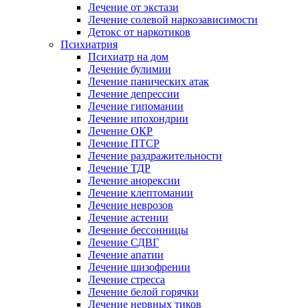
Лечение от экстази
Лечение солевой наркозависимости
Детокс от наркотиков
Психиатрия
Психиатр на дом
Лечение булимии
Лечение панических атак
Лечение депрессии
Лечение гипомании
Лечение ипохондрии
Лечение ОКР
Лечение ПТСР
Лечение раздражительности
Лечение ТДР
Лечение анорексии
Лечение клептомании
Лечение неврозов
Лечение астении
Лечение бессонницы
Лечение СДВГ
Лечение апатии
Лечение шизофрении
Лечение стресса
Лечение белой горячки
Лечение нервных тиков