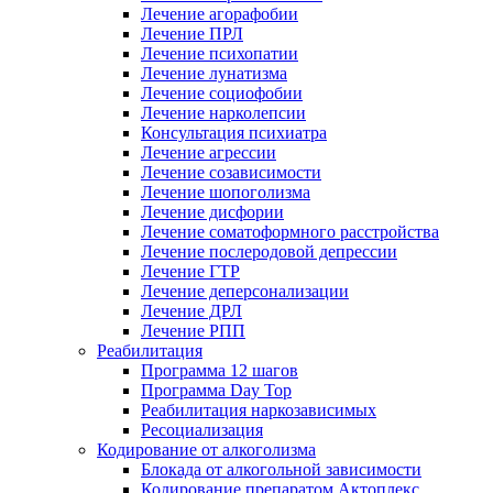
Лечение агорафобии
Лечение ПРЛ
Лечение психопатии
Лечение лунатизма
Лечение социофобии
Лечение нарколепсии
Консультация психиатра
Лечение агрессии
Лечение созависимости
Лечение шопоголизма
Лечение дисфории
Лечение соматоформного расстройства
Лечение послеродовой депрессии
Лечение ГТР
Лечение деперсонализации
Лечение ДРЛ
Лечение РПП
Реабилитация
Программа 12 шагов
Программа Day Top
Реабилитация наркозависимых
Ресоциализация
Кодирование от алкоголизма
Блокада от алкогольной зависимости
Кодирование препаратом Актоплекс