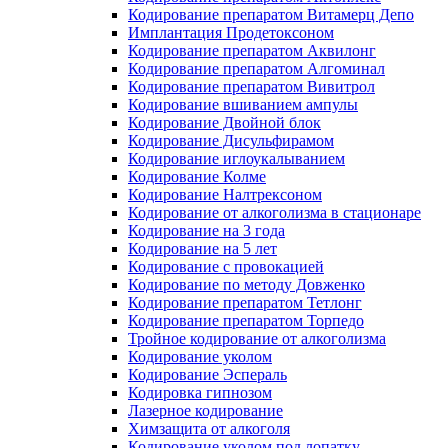
Кодирование препаратом Витамерц Депо
Имплантация Продетоксоном
Кодирование препаратом Аквилонг
Кодирование препаратом Алгоминал
Кодирование препаратом Вивитрол
Кодирование вшиванием ампулы
Кодирование Двойной блок
Кодирование Дисульфирамом
Кодирование иглоукалыванием
Кодирование Колме
Кодирование Налтрексоном
Кодирование от алкоголизма в стационаре
Кодирование на 3 года
Кодирование на 5 лет
Кодирование с провокацией
Кодирование по методу Довженко
Кодирование препаратом Тетлонг
Кодирование препаратом Торпедо
Тройное кодирование от алкоголизма
Кодирование уколом
Кодирование Эспераль
Кодировка гипнозом
Лазерное кодирование
Химзащита от алкоголя
Кодирование уколом под лопатку