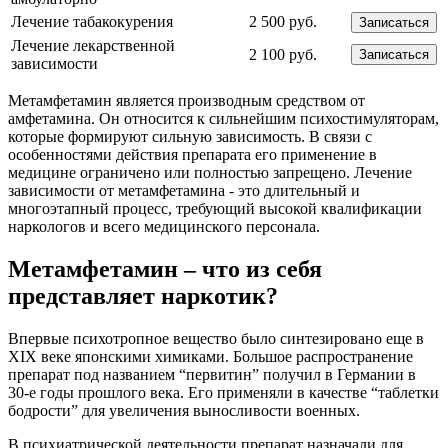
Лечение табакокурения
2 500 руб.
Записаться
Лечение лекарственной
2 100 руб.
Записаться
зависимости
Метамфетамин является производным средством от
амфетамина. Он относится к сильнейшим психостимуляторам,
которые формируют сильную зависимость. В связи с
особенностями действия препарата его применение в
медицине ограничено или полностью запрещено. Лечение
зависимости от метамфетамина - это длительный и
многоэтапный процесс, требующий высокой квалификации
наркологов и всего медицинского персонала.
Метамфетамин – что из себя
представляет наркотик?
Впервые психотропное вещество было синтезировано еще в
XIX веке японскими химиками. Большое распространение
препарат под названием “первитин” получил в Германии в
30-е годы прошлого века. Его применяли в качестве “таблетки
бодрости” для увеличения выносливости военных.
В психиатрической деятельности препарат назначали для