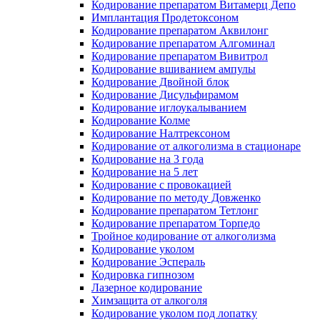
Кодирование препаратом Витамерц Депо
Имплантация Продетоксоном
Кодирование препаратом Аквилонг
Кодирование препаратом Алгоминал
Кодирование препаратом Вивитрол
Кодирование вшиванием ампулы
Кодирование Двойной блок
Кодирование Дисульфирамом
Кодирование иглоукалыванием
Кодирование Колме
Кодирование Налтрексоном
Кодирование от алкоголизма в стационаре
Кодирование на 3 года
Кодирование на 5 лет
Кодирование с провокацией
Кодирование по методу Довженко
Кодирование препаратом Тетлонг
Кодирование препаратом Торпедо
Тройное кодирование от алкоголизма
Кодирование уколом
Кодирование Эспераль
Кодировка гипнозом
Лазерное кодирование
Химзащита от алкоголя
Кодирование уколом под лопатку