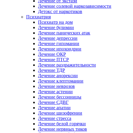
Лечение от экстази
Лечение солевой наркозависимости
Детокс от наркотиков
Психиатрия
Психиатр на дом
Лечение булимии
Лечение панических атак
Лечение депрессии
Лечение гипомании
Лечение ипохондрии
Лечение ОКР
Лечение ПТСР
Лечение раздражительности
Лечение ТДР
Лечение анорексии
Лечение клептомании
Лечение неврозов
Лечение астении
Лечение бессонницы
Лечение СДВГ
Лечение апатии
Лечение шизофрении
Лечение стресса
Лечение белой горячки
Лечение нервных тиков