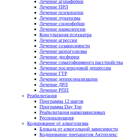
Лечение агорафобии
Лечение ПРЛ
Лечение психопатии
Лечение лунатизма
Лечение социофобии
Лечение нарколепсии
Консультация психиатра
Лечение агрессии
Лечение созависимости
Лечение шопоголизма
Лечение дисфории
Лечение соматоформного расстройства
Лечение послеродовой депрессии
Лечение ГТР
Лечение деперсонализации
Лечение ДРЛ
Лечение РПП
Реабилитация
Программа 12 шагов
Программа Day Top
Реабилитация наркозависимых
Ресоциализация
Кодирование от алкоголизма
Блокада от алкогольной зависимости
Кодирование препаратом Актоплекс