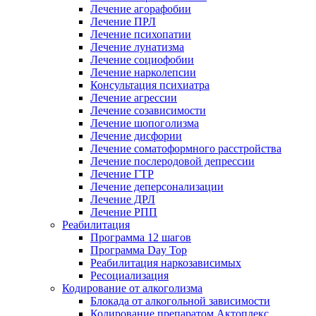
Лечение агорафобии
Лечение ПРЛ
Лечение психопатии
Лечение лунатизма
Лечение социофобии
Лечение нарколепсии
Консультация психиатра
Лечение агрессии
Лечение созависимости
Лечение шопоголизма
Лечение дисфории
Лечение соматоформного расстройства
Лечение послеродовой депрессии
Лечение ГТР
Лечение деперсонализации
Лечение ДРЛ
Лечение РПП
Реабилитация
Программа 12 шагов
Программа Day Top
Реабилитация наркозависимых
Ресоциализация
Кодирование от алкоголизма
Блокада от алкогольной зависимости
Кодирование препаратом Актоплекс