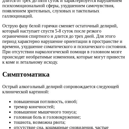
длится от трех до пяти суток и характеризуется нарушением
психоэмоциональной сферы, ухудшением самочувствия,
появлением зрительных, слуховых и тактильных
галлюцинаций.
Острую фазу белой горячки сменяет остаточный делирий,
который наступает спустя 5-8 суток после резкого
ограничения спиртного и длится до трех дней. Для этого
период характерно нарушение ориентации в пространстве и
времени, ухудшение соматического и психического состояния.
При отсутствии наркологической помощи в головном мозге
происходят необратимые изменения, которые могут привести
к коме и летальному исходу.
Симптоматика
Острый алкогольный делирий сопровождается следующей
клинической картиной:
повышенная потливость, озноб;
тремор конечностей;
повышение мышечного тонуса;
головная боль и головокружение;
тошнота, возможна рвота;
отсутствие сна, кошмарные сновидения, частые