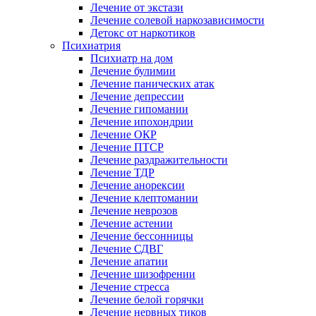
Лечение от экстази
Лечение солевой наркозависимости
Детокс от наркотиков
Психиатрия
Психиатр на дом
Лечение булимии
Лечение панических атак
Лечение депрессии
Лечение гипомании
Лечение ипохондрии
Лечение ОКР
Лечение ПТСР
Лечение раздражительности
Лечение ТДР
Лечение анорексии
Лечение клептомании
Лечение неврозов
Лечение астении
Лечение бессонницы
Лечение СДВГ
Лечение апатии
Лечение шизофрении
Лечение стресса
Лечение белой горячки
Лечение нервных тиков