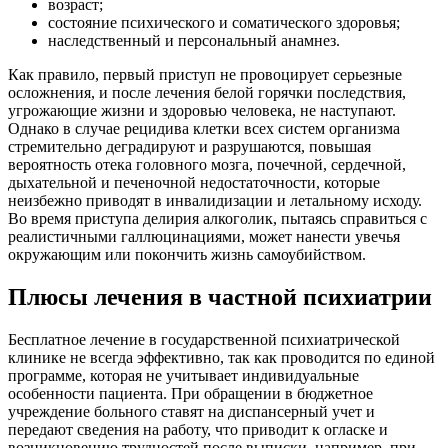
возраст;
состояние психического и соматического здоровья;
наследственный и персональный анамнез.
Как правило, первый приступ не провоцирует серьезные
осложнения, и после лечения белой горячки последствия,
угрожающие жизни и здоровью человека, не наступают.
Однако в случае рецидива клетки всех систем организма
стремительно деградируют и разрушаются, повышая
вероятность отека головного мозга, почечной, сердечной,
дыхательной и печеночной недостаточности, которые
неизбежно приводят в инвалидизации и летальному исходу.
Во время приступа делирия алкоголик, пытаясь справиться с
реалистичными галлюцинациями, может нанести увечья
окружающим или покончить жизнь самоубийством.
Плюсы лечения в частной психиатрии
Бесплатное лечение в государственной психиатрической
клинике не всегда эффективно, так как проводится по единой
программе, которая не учитывает индивидуальные
особенности пациента. При обращении в бюджетное
учреждение больного ставят на диспансерный учет и
передают сведения на работу, что приводит к огласке и
возникновению трудностей после выписки, например, при