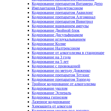
Кодирование препаратом Витамерц Депо
Имплантация Продетоксоном
Кодирование препаратом Аквилонг
Кодирование препаратом Алгоминал
Кодирование препаратом Вивитрол
Кодирование вшиванием ампулы
Кодирование Двойной блок
Кодирование Дисульфирамом
Кодирование иглоукалыванием
Кодирование Колме
Кодирование Налтрексоном
Кодирование от алкоголизма в стационаре
Кодирование на 3 года
Кодирование на 5 лет
Кодирование с провокацией
Кодирование по методу Довженко
Кодирование препаратом Тетлонг
Кодирование препаратом Торпедо
Тройное кодирование от алкоголизма
Кодирование уколом
Кодирование Эспераль
Кодировка гипнозом
Лазерное кодирование
Химзащита от алкоголя
Кодирование уколом под лопатку