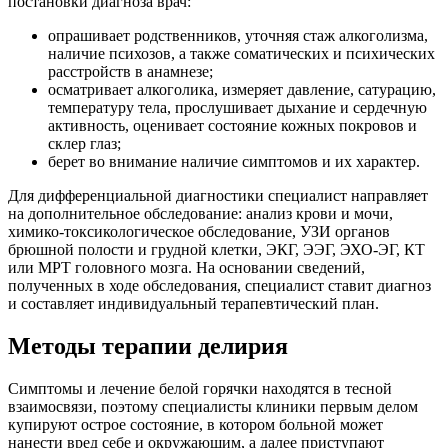
постановки диагноза врач:
опрашивает родственников, уточняя стаж алкоголизма,
наличие психозов, а также соматических и психических
расстройств в анамнезе;
осматривает алкоголика, измеряет давление, сатурацию,
температуру тела, прослушивает дыхание и сердечную
активность, оценивает состояние кожных покровов и
склер глаз;
берет во внимание наличие симптомов и их характер.
Для дифференциальной диагностики специалист направляет
на дополнительное обследование: анализ крови и мочи,
химико-токсикологическое обследование, УЗИ органов
брюшной полости и грудной клетки, ЭКГ, ЭЭГ, ЭХО-ЭГ, КТ
или МРТ головного мозга. На основании сведений,
полученных в ходе обследования, специалист ставит диагноз
и составляет индивидуальный терапевтический план.
Методы терапии делирия
Симптомы и лечение белой горячки находятся в тесной
взаимосвязи, поэтому специалисты клиники первым делом
купируют острое состояние, в котором больной может
нанести вред себе и окружающим, а далее приступают