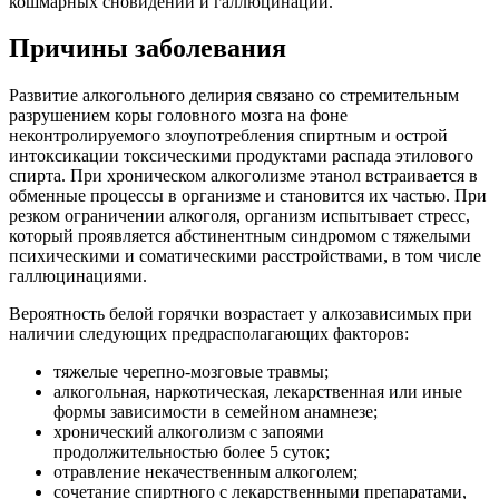
кошмарных сновидений и галлюцинаций.
Причины заболевания
Развитие алкогольного делирия связано со стремительным
разрушением коры головного мозга на фоне
неконтролируемого злоупотребления спиртным и острой
интоксикации токсическими продуктами распада этилового
спирта. При хроническом алкоголизме этанол встраивается в
обменные процессы в организме и становится их частью. При
резком ограничении алкоголя, организм испытывает стресс,
который проявляется абстинентным синдромом с тяжелыми
психическими и соматическими расстройствами, в том числе
галлюцинациями.
Вероятность белой горячки возрастает у алкозависимых при
наличии следующих предрасполагающих факторов:
тяжелые черепно-мозговые травмы;
алкогольная, наркотическая, лекарственная или иные
формы зависимости в семейном анамнезе;
хронический алкоголизм с запоями
продолжительностью более 5 суток;
отравление некачественным алкоголем;
сочетание спиртного с лекарственными препаратами,