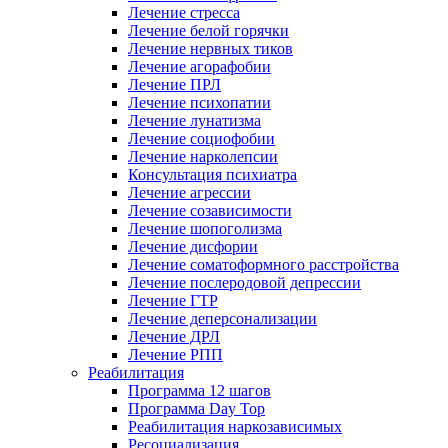
Лечение стресса
Лечение белой горячки
Лечение нервных тиков
Лечение агорафобии
Лечение ПРЛ
Лечение психопатии
Лечение лунатизма
Лечение социофобии
Лечение нарколепсии
Консультация психиатра
Лечение агрессии
Лечение созависимости
Лечение шопоголизма
Лечение дисфории
Лечение соматоформного расстройства
Лечение послеродовой депрессии
Лечение ГТР
Лечение деперсонализации
Лечение ДРЛ
Лечение РПП
Реабилитация
Программа 12 шагов
Программа Day Top
Реабилитация наркозависимых
Ресоциализация