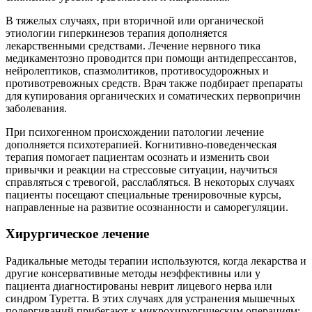
В тяжелых случаях, при вторичной или органической
этиологии гиперкинезов терапия дополняется
лекарственными средствами. Лечение нервного тика
медикаментозно проводится при помощи антидепрессантов,
нейролептиков, спазмолитиков, противосудорожных и
противотревожных средств. Врач также подбирает препараты
для купирования органических и соматических первопричин
заболевания.
При психогенном происхождении патологии лечение
дополняется психотерапией. Когнитивно-поведенческая
терапия помогает пациентам осознать и изменить свои
привычки и реакции на стрессовые ситуации, научиться
справляться с тревогой, расслабляться. В некоторых случаях
пациенты посещают специальные тренировочные курсы,
направленные на развитие осознанности и саморегуляции.
Хирургическое лечение
Радикальные методы терапии используются, когда лекарства и
другие консервативные методы неэффективны или у
пациента диагностированы неврит лицевого нерва или
синдром Туретта. В этих случаях для устранения мышечных
подергиваний прибегают к микрохирургическим операциям: