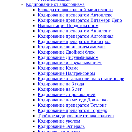
Кодирование от алкоголизма
Блокада от алкогольной зависимости
Кодирование препаратом Актоплекс
Кодирование препаратом Витамерц Депо
Имплантация Продетоксоном
Кодирование препаратом Аквилонг
Кодирование препаратом Алгоминал
Кодирование препаратом Вивитрол
Кодирование вшиванием ампулы
Кодирование Двойной блок
Кодирование Дисульфирамом
Кодирование иглоукалыванием
Кодирование Колме
Кодирование Налтрексоном
Кодирование от алкоголизма в стационаре
Кодирование на 3 года
Кодирование на 5 лет
Кодирование с провокацией
Кодирование по методу Довженко
Кодирование препаратом Тетлонг
Кодирование препаратом Торпедо
Тройное кодирование от алкоголизма
Кодирование уколом
Кодирование Эспераль
Кодировка гипнозом