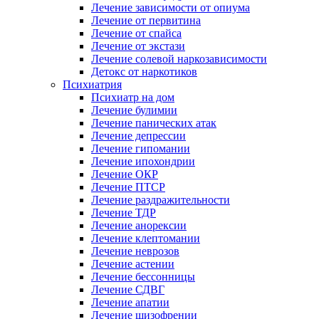
Лечение зависимости от опиума
Лечение от первитина
Лечение от спайса
Лечение от экстази
Лечение солевой наркозависимости
Детокс от наркотиков
Психиатрия
Психиатр на дом
Лечение булимии
Лечение панических атак
Лечение депрессии
Лечение гипомании
Лечение ипохондрии
Лечение ОКР
Лечение ПТСР
Лечение раздражительности
Лечение ТДР
Лечение анорексии
Лечение клептомании
Лечение неврозов
Лечение астении
Лечение бессонницы
Лечение СДВГ
Лечение апатии
Лечение шизофрении